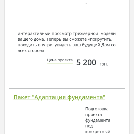
-
Наша команда Архитекторов, Конструкторов и
Инженеров – всегда готовы воплотить Вашу мечту
в реальность!
Мы можем вносить любые изменения в проект по
Вашему пожеланию и адаптировать его с учетом
интерактивный просмотр трехмерной модели
конкретных геолого-топографических и климатических
вашего дома. Теперь вы сможете «покрутить,
условий, за дополнительную плату.
походить внутри, увидеть ваш будущий Дом со
всех сторон»
Получить профессиональную консультацию у
наших специалистов, Вы можете любым
5 200
Цена проекта
способом связи: закажите обратный звонок,
грн.
по viber, e-mail, телефон -
наши контакты
.
Всегда рады Вам помочь!
Пакет "Адаптация фундамента"
Подготовка
проекта
фундамента
под
конкретный