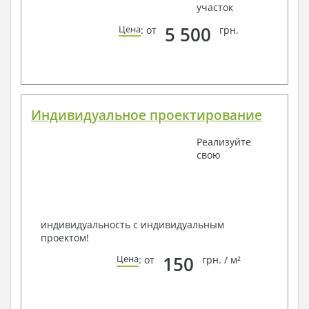
участок
5 500
Цена
: от
грн.
Индивидуальное проектирование
Реализуйте
свою
индивидуальность с индивидуальным
проектом!
150
Цена
: от
грн. / м²