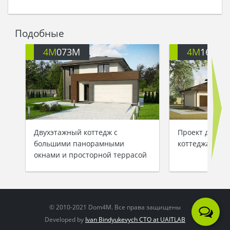
Подобные
4M
073M
4M
1638
Двухэтажный коттедж с
Проект двухэт
большими панорамными
коттеджа
окнами и просторной террасой
© 2010-2021 Dom4M. Все права защищены
Developed by
Ivan Bindyukevych CTO at UAITLAB