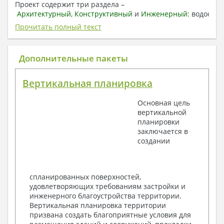
Проект содержит три раздела –
Архитектурный
,
Конструктивный
и
Инженерный:
водоснаб
отопление, вентиляция, канализация,
Прочитать полный текст
электроснабжение (приобретается за дополнительную
плату) + Пояснительная записка.
Дополнительные пакеты
1. Архитектурный раздел:
Общие данные по проекту
Вертикальная планировка
План координационных осей
Поэтажные кладочные планы
Основная цель
Поэтажные маркировочные планы с
вертикальной
экспликацией помещений
планировки
План кровли
заключается в
Разрезы и состав конструкций
создании
Фасады с ведомостью внешних отделок
Элементы проемов – спецификация
Ведомость перемычек – сечения и
спецификация
спланированных поверхностей,
Экспликация полов
удовлетворяющих требованиям застройки и
Объемы основных строительных материалов
инженерного благоустройства территории.
Архитектурные узлы в конструкциях
Вертикальная планировка территории
2. Конструктивный раздел:
призвана создать благоприятные условия для