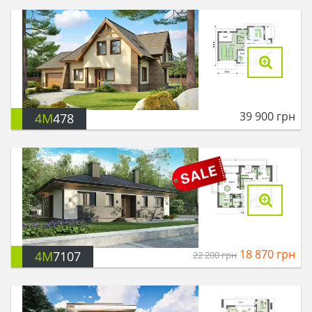
39 900
грн
4M
478
18 870
грн
4M
7107
22 200
грн