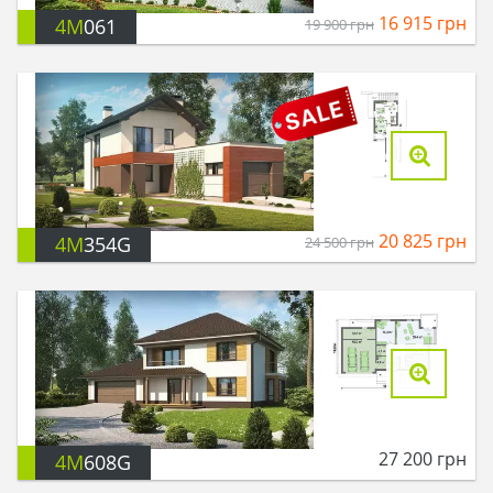
16 915
грн
4M
061
19 900
грн
20 825
грн
4M
354G
24 500
грн
27 200
грн
4M
608G