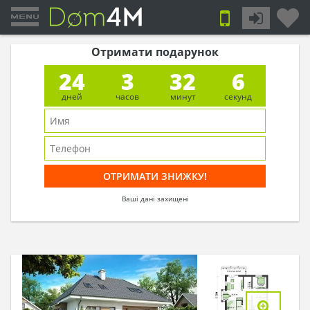
Отримати подарунок
24
3
32
6
дней
часов
минут
секунд
Ваші дані захищені