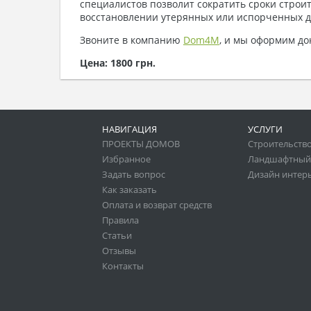
специалистов позволит сократить сроки строит
восстановлении утерянных или испорченных д
Звоните в компанию
Dom4M
, и мы оформим д
Цена: 1800 грн.
НАВИГАЦИЯ
УСЛУГИ
ПРОЕКТЫ ДОМОВ
Строительство
Избранное
Ландшафтный
Задать вопрос
Дизайн интер
Как заказать
Оплата и возврат средств
Правила
Статьи
Отзывы
Контакты