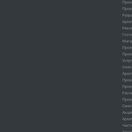
Прое
Прое
Разр
Архи
Реко
Гост
Мага
Прое
Прое
Услу
Смет
Архи
Прое
Прое
Расч
Прое
Смет
Акци
Архи
Част
Архи