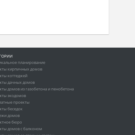
ГОРИИ
икальное планирование
кты кирпичных домов
кты коттеджей
кты дачных домов
кты домов из газобетона и пенобетона
кты экодомов
латные проекты
кты беседок
ежи домов
ктное бюро
кты домов с балконом