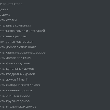
ги архитектора
 дома
а дома
кты отелей
ительные компании
ительство домов и коттеджей
ительные работы
тектурная мастерская
кты домов в стиле шале
кты оцилиндрованных домов
кты домов под ключ
кты финских домов
кты купольных домов
кты квадратных домов
кты домов 11 на 11
кты скандинавских домов
кты каменных домов
кты элитных домов
кты круглых домов
кты итальянских домов