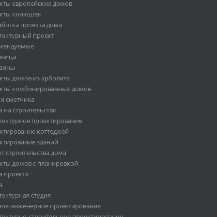
кты европейских домов
кты конюшен
аботка проекта дома
тектурный проект
мендуемые
иница
зины
кты домов из арболита
кты комбинированных домов
ги сметчика
а на строительство
тектурное проектирование
ктирование коттеджей
ктирование зданий
ет строительства дома
кты домов с планировкой
а проекта
я
тектурная студия
ное инженерное проектирование
тектурно-строительное проектирование