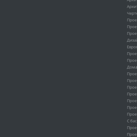
Архи
Черт
Проек
Проек
Проек
Диза
Евро
Прое
Прое
Дома
Прое
Прое
Прое
Прое
Прое
Прое
Прое
С ба
Прое
Проек