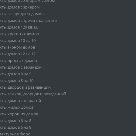
кты домов со вторым светом
кты домов с эркером
кты загородных домов
кты домов с тремя спальнями
ты домов 120 кв. м.
кты красивых домов
кты домов 10 на 10
кты эконом домов
кты домов 12 на 12
кты простых домов
кты домов с верандой
кты домов 8 на 9
кты домов 8 на 10
кты дворцов и резиденций
кты замков, дворцов и резиденций
кты домов с террасой
кты жилых домов
кты хороших домов
кты домов 6 на 8
кты домов 6 на 9
тектурное бюро