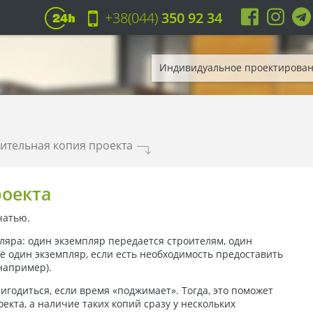
+38(044)
350 92 34
Индивидуальное проектирова
ительная копия проекта
.
роекта
чатью.
ляра: один экземпляр передается строителям, один
щё один экземпляр, если есть необходимость предоставить
например)
.
годиться, если время «поджимает». Тогда, это поможет
екта, а наличие таких копий сразу у нескольких