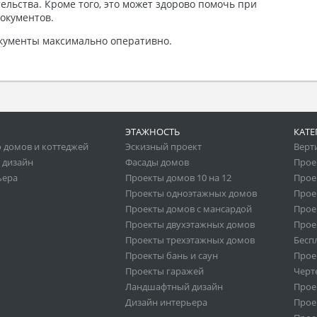
ельства. Кроме того, это может здорово помочь при
окументов.
окументы максимально оперативно.
ЭТАЖНОСТЬ
КАТЕ
 домов и коттеджей
Эскизный проект
Верт
 дизайн
Фасады домов
Прое
ьера
Проекты домов 10 на 12
Прое
Проекты одноэтажных домов
Прое
Проекты домов с мансардой
Прое
Проекты двухэтажных домов
Прое
Проекты трехэтажных домов
Бесп
Проекты бань и саун
Прое
Проекты гаражей
Черт
Ландшафтный дизайн
Прое
Дизайн интерьера
Прое