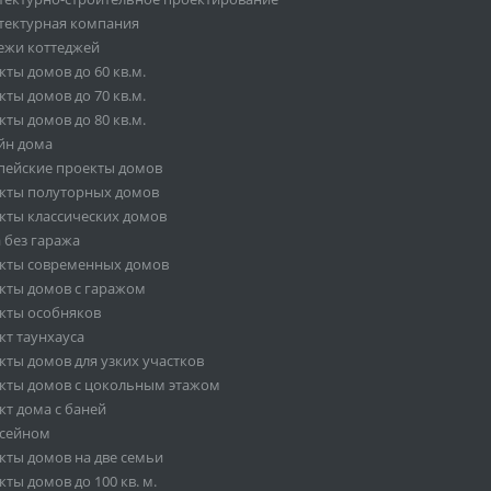
тектурная компания
ежи коттеджей
ты домов до 60 кв.м.
ты домов до 70 кв.м.
ты домов до 80 кв.м.
йн дома
пейские проекты домов
кты полуторных домов
кты классических домов
 без гаража
кты современных домов
кты домов с гаражом
кты особняков
кт таунхауса
кты домов для узких участков
кты домов с цокольным этажом
кт дома с баней
ссейном
кты домов на две семьи
ты домов до 100 кв. м.