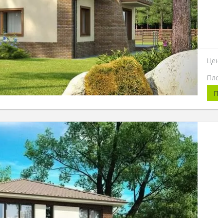
Це
Пл