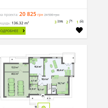
20 825
на проекта:
грн
24 500
грн
3
2
1
2
136.32 m
ощадь:
ПОДРОБНЕЕ