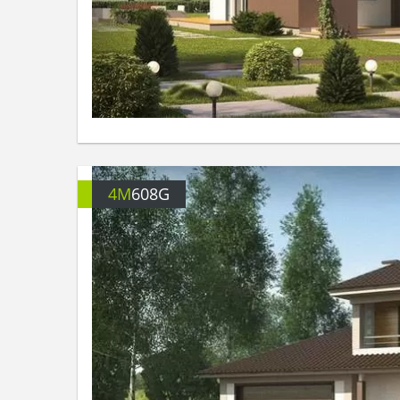
4M
608G