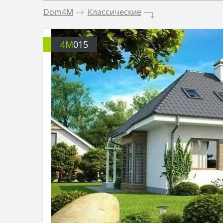
Dom4M
.
Классические
.
4M
015