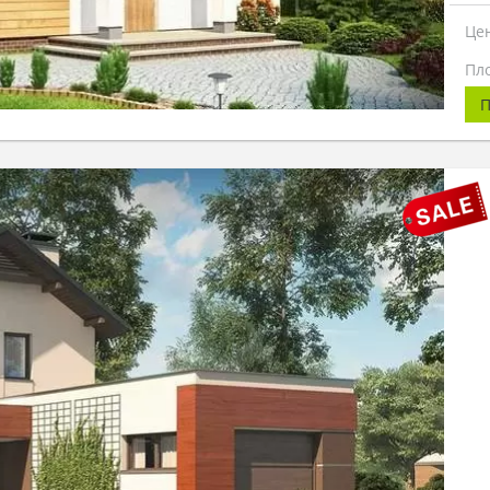
Це
Пл