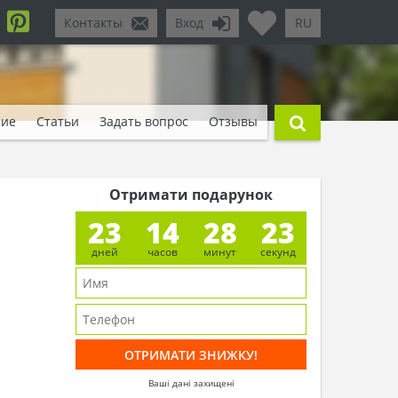
Контакты
Вход
RU
ние
Статьи
Задать вопрос
Отзывы
Отримати подарунок
23
14
28
21
дней
часов
минут
секунд
Ваші дані захищені