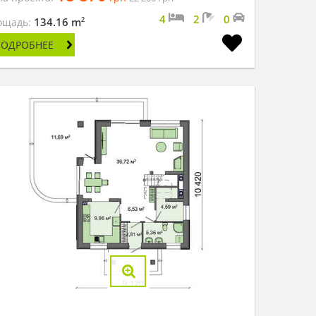
4
2
0
2
134.16 m
ощадь:
ПОДРОБНЕЕ