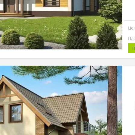
Це
Пл