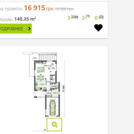
16 915
на проекта:
грн
19 900
грн
3
2
0
2
140.35 m
ощадь:
ПОДРОБНЕЕ