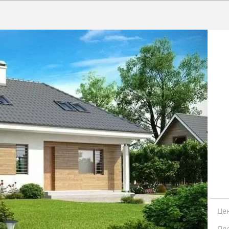
Це
Пл