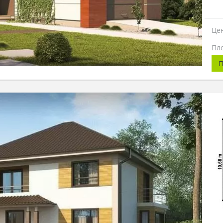
Це
Пл