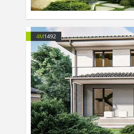
4M
1492