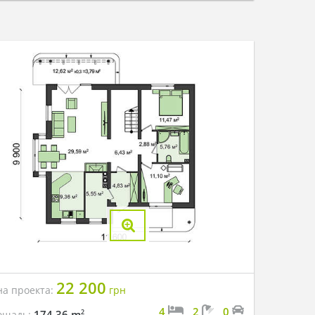
22 200
на проекта:
грн
4
2
0
2
174.36 m
ощадь: