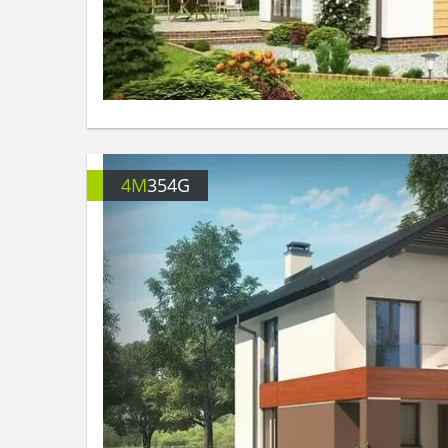
4M
354G