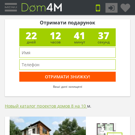
Отримати подарунок
22
12
41
36
дней
часов
минут
секунд
Ваші дані захищені
Новый каталог проектов домов 8 на 10
м.