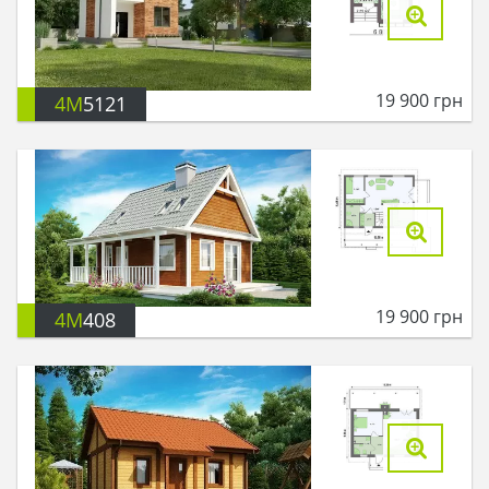
19 900
грн
4M
5121
19 900
грн
4M
408