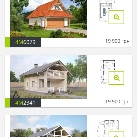
19 900
грн
4M
6079
19 900
грн
4M
2341