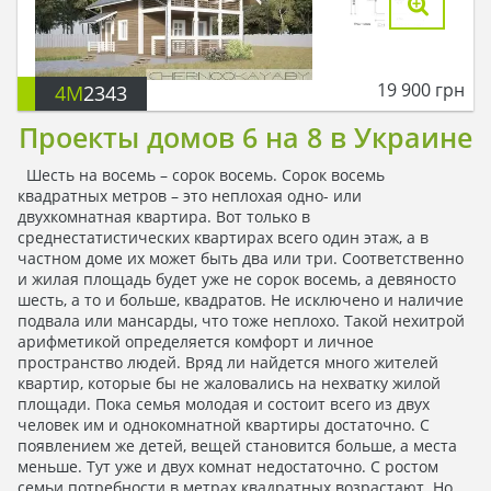
19 900
грн
4M
2343
Проекты домов 6 на 8 в Украине
Шесть на восемь – сорок восемь. Сорок восемь
квадратных метров – это неплохая одно- или
двухкомнатная квартира. Вот только в
среднестатистических квартирах всего один этаж, а в
частном доме их может быть два или три. Соответственно
и жилая площадь будет уже не сорок восемь, а девяносто
шесть, а то и больше, квадратов. Не исключено и наличие
подвала или мансарды, что тоже неплохо. Такой нехитрой
арифметикой определяется комфорт и личное
пространство людей. Вряд ли найдется много жителей
квартир, которые бы не жаловались на нехватку жилой
площади. Пока семья молодая и состоит всего из двух
человек им и однокомнатной квартиры достаточно. С
появлением же детей, вещей становится больше, а места
меньше. Тут уже и двух комнат недостаточно. С ростом
семьи потребности в метрах квадратных возрастают. Но,