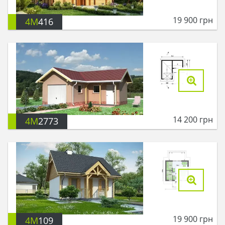
19 900
грн
4M
416
14 200
грн
4M
2773
19 900
грн
4M
109