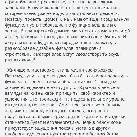
строят большие, роскошные, скрытые за высокими
заборами. В глубинках же встречаются старые хатки,
которые давно уже не видели капитального ремонта.
Поэтому, проекты домов 6 на 8 имеют еще и социальную
функцию. Пусть небольшие, но функциональные и с
хорошей планировкой домики, могут стать замечательной
альтернативой старым, уже отжившим свое избушкам. И
актуальны они будут как в городах, так и селах, ведь
разнообразие дизайна, фасадов, планировки,
строительных материалов могут удовлетворить вкусы
разных людей.
Жилище олицетворяет стиль жизни своих хозяев.
Поэтому, купить проект дома 6 на 8 – означает заложить
фундамент своего стиля и образа жизни. Строя дом,
хозяин вкладывает в него душу, отображая в нем свои
взгляды на жизнь, свои принципы, свой характер и
увлечения. Это происходит на подсознательном уровне,
интуитивно, но это факт. Дома, построенные разными
людьми по одному и тому же проекту, все равно
получаются разными. Кроме разного дизайна и отделки
отличаться будет и его энергетика. Ведь в одном доме
присутствует ощущения покоя и уюта, а в другом,
наоборот, одолевает чувство тревоги и беспокойства.