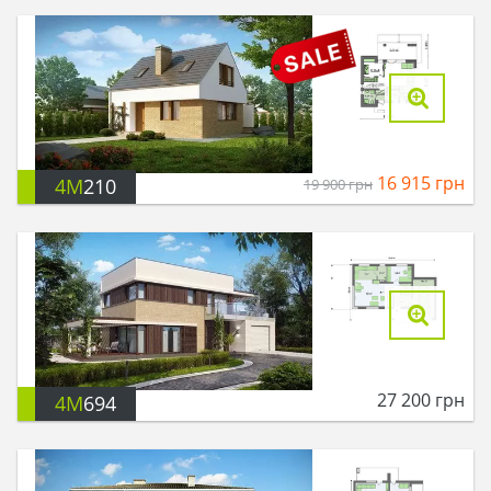
16 915
грн
4M
210
19 900
грн
27 200
грн
4M
694