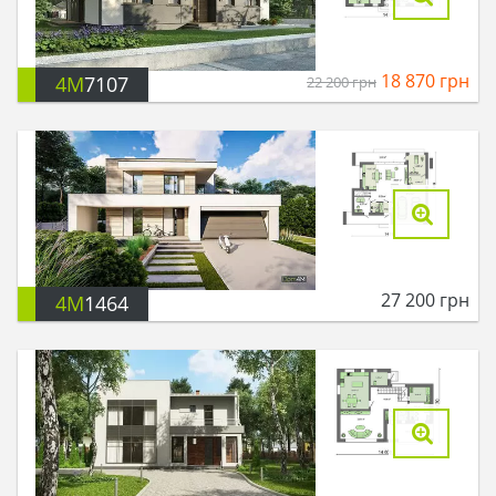
18 870
грн
4M
7107
22 200
грн
27 200
грн
4M
1464