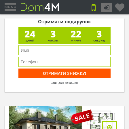
Отримати подарунок
24
3
22
2
дней
часов
минут
секунд
Ваші дані захищені