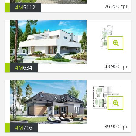
26 200
грн
4M
5112
43 900
грн
4M
634
39 900
грн
4M
716