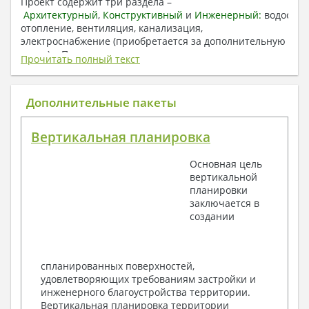
Проект содержит три раздела –
Архитектурный
,
Конструктивный
и
Инженерный:
водоснаб
отопление, вентиляция, канализация,
электроснабжение (приобретается за дополнительную
плату) + Пояснительная записка.
Прочитать полный текст
1. Архитектурный раздел:
Общие данные по проекту
Дополнительные пакеты
План координационных осей
Поэтажные кладочные планы
Вертикальная планировка
Поэтажные маркировочные планы с
экспликацией помещений
Основная цель
План кровли
вертикальной
Разрезы и состав конструкций
планировки
Фасады с ведомостью внешних отделок
заключается в
Элементы проемов – спецификация
создании
Ведомость перемычек – сечения и
спецификация
Экспликация полов
Объемы основных строительных материалов
спланированных поверхностей,
Архитектурные узлы в конструкциях
удовлетворяющих требованиям застройки и
2. Конструктивный раздел:
инженерного благоустройства территории.
Вертикальная планировка территории