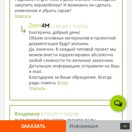
закупить керамоблока? И возможно ли сделать
изменения и убрать гараж?
Ответить
↳
11.05.2017 15:55:56
Екатерина, добрый день!
Объем основных материалов в проектной
документации будут указаны.
Да, конечно. В каждый типовой проект мы
можем внести корректировки абсолютно
любой сложности по желанию заказчика.
Детальную информацию отправили на Ваш
e-mail.
Благодарим за Ваше обращение. Всегда
рады помочь :)
>>>
Ответить
Владимир
07.03.2017 19:02:00
если проэкт у вас купить делаете ли вы
документы разрешение на строительство и ввод
ЗАКАЗАТЬ
Информация
в эксплуатацию