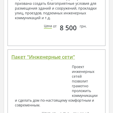
Общие данные по проекту
призвана создать благоприятные условия для
Схемы расположения и расчеты фундаментов
размещения зданий и сооружений, прокладки
Элементы каркаса – схемы расположения
улиц, проездов, подземных инженерных
Схема расположения перекрытий
коммуникаций и т.д.
Опоры перекрытия на стены или Узлы
армирования
8 500
Цена
от
грн.
Элементы кровли – схемы расположения
Чертежи отдельных элементов, узлы
крепления, сечения
Ведомости расхода стали и бетона
3. Инженерный раздел (приобретается по желанию
за дополнительную плату):
Пакет "Инженерные сети"
Водоснабжение и канализация
Проект
инженерных
Условные обозначения с общими данными
сетей
Поэтажная система водоснабжения и
позволит
канализации
грамотно
Аксонометрическая схема водоснабжения и
проложить
канализации
коммуникации
Узлы и спецификация материалов
и сделать дом по-настоящему комфортным и
Отопление, вентиляция
современным.
Условные обозначения с общими данными