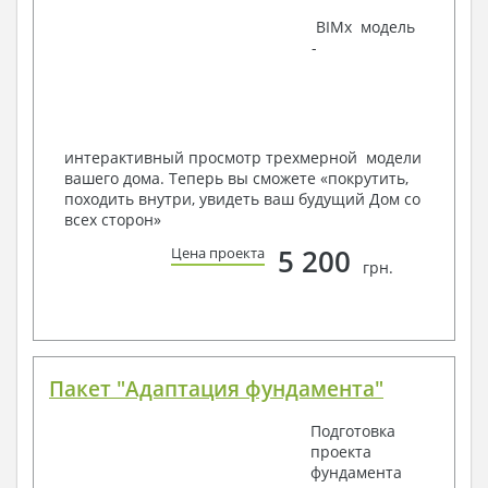
Наша команда Архитекторов, Конструкторов и
BIMx модель
Инженеров – всегда готовы воплотить Вашу мечту
-
в реальность!
Мы можем вносить любые изменения в проект по
Вашему пожеланию и адаптировать его с учетом
конкретных геолого-топографических и климатических
условий, за дополнительную плату.
интерактивный просмотр трехмерной модели
вашего дома. Теперь вы сможете «покрутить,
Получить профессиональную консультацию у
походить внутри, увидеть ваш будущий Дом со
наших специалистов, Вы можете любым
всех сторон»
способом связи: закажите обратный звонок,
по viber, e-mail, телефон -
наши контакты
.
5 200
Цена проекта
грн.
Всегда рады Вам помочь!
Пакет "Адаптация фундамента"
Подготовка
проекта
фундамента