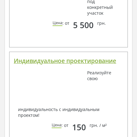
под
конкретный
участок
5 500
Цена
: от
грн.
Индивидуальное проектирование
Реализуйте
свою
индивидуальность с индивидуальным
проектом!
150
Цена
: от
грн. / м²