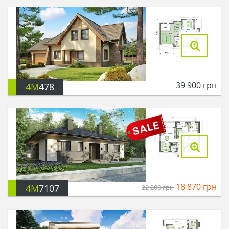
39 900
грн
4M
478
18 870
грн
4M
7107
22 200
грн