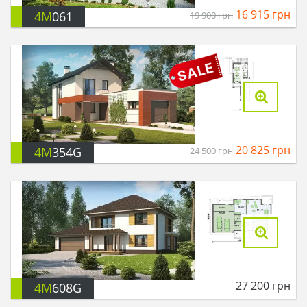
16 915
грн
4M
061
19 900
грн
20 825
грн
4M
354G
24 500
грн
27 200
грн
4M
608G