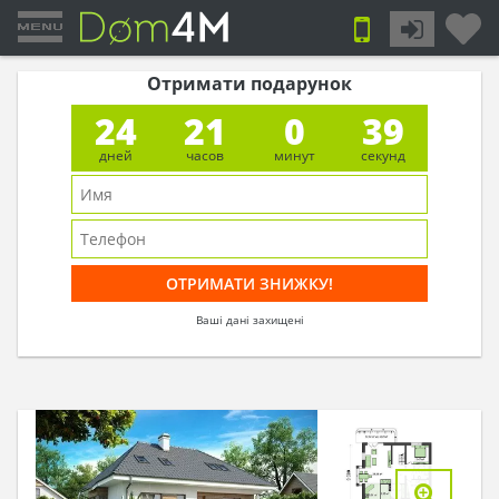
Отримати подарунок
24
21
0
39
дней
часов
минут
секунд
Ваші дані захищені