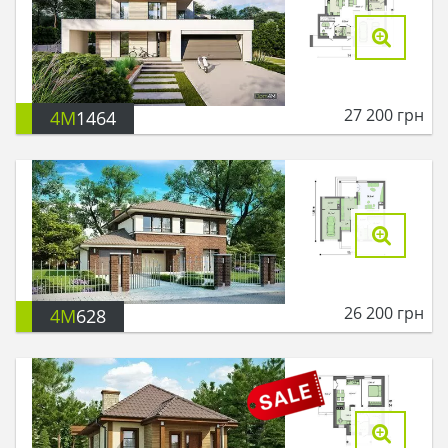
27 200
грн
4M
1464
26 200
грн
4M
628