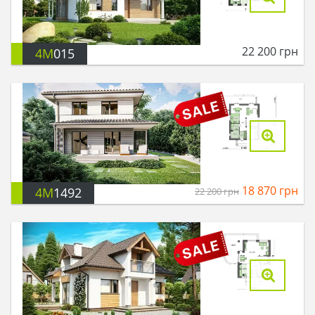
22 200
грн
4M
015
18 870
грн
4M
1492
22 200
грн