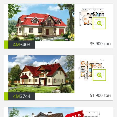
35 900
грн
4M
3403
51 900
грн
4M
3744