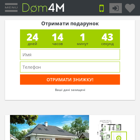
Отримати подарунок
24
14
1
42
дней
часов
минут
секунд
Ваші дані захищені