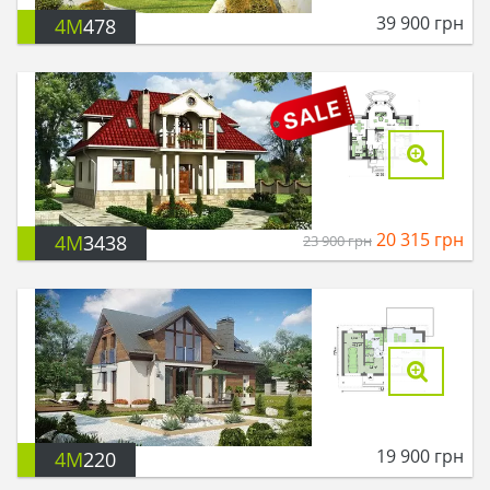
39 900
грн
4M
478
20 315
грн
4M
3438
23 900
грн
19 900
грн
4M
220