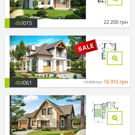
22 200
грн
4M
015
16 915
грн
4M
061
19 900
грн