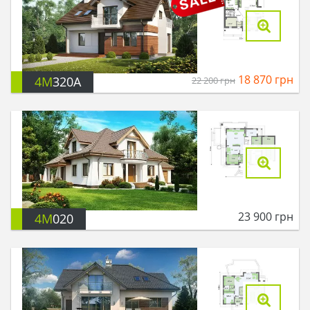
18 870
грн
4M
320A
22 200
грн
23 900
грн
4M
020