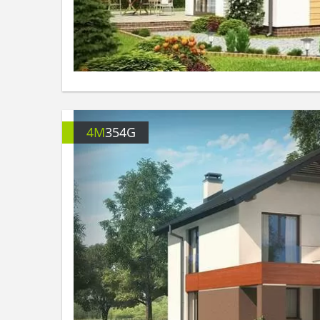
4M
354G