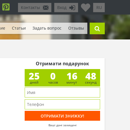
Контакты
Вход
RU
ние
Статьи
Задать вопрос
Отзывы
Отримати подарунок
25
0
16
46
дней
часов
минут
секунд
Ваші дані захищені