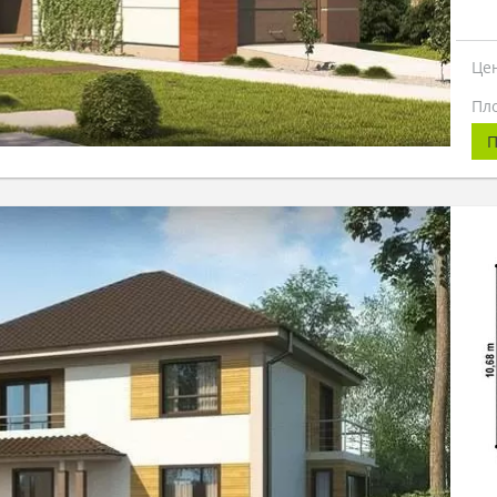
Це
Пл