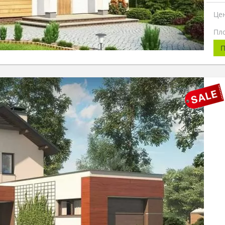
Це
Пл