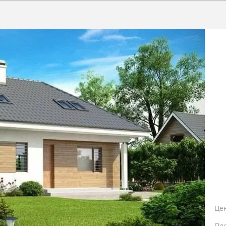
Це
Пл