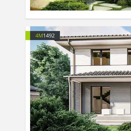
4M
1492