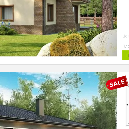
Це
Пл