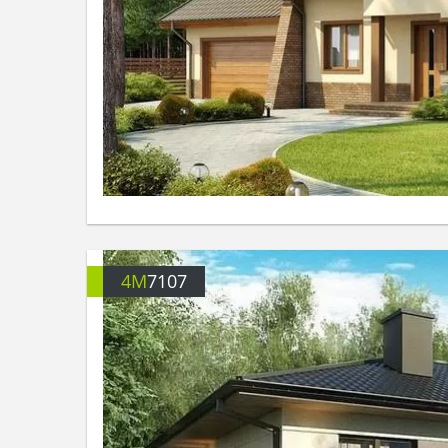
4M
7107