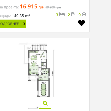
16 915
на проекта:
грн
19 900
грн
3
2
0
2
140.35 m
ощадь:
ПОДРОБНЕЕ