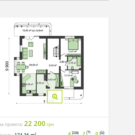
22 200
на проекта:
грн
4
2
0
2
174.36 m
ощадь: