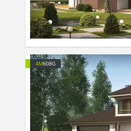
4M
608G