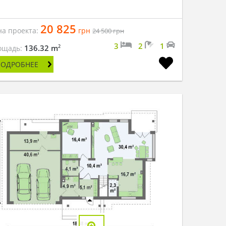
20 825
на проекта:
грн
24 500
грн
3
2
1
2
136.32 m
ощадь:
ПОДРОБНЕЕ