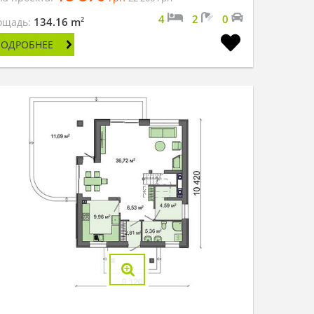
4
2
0
2
134.16 m
ощадь:
ПОДРОБНЕЕ