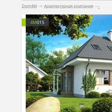
Dom4M
.
Архитектурная компания
.
4M
015