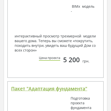
Наша команда Архитекторов, Конструкторов и
BIMx модель
Инженеров – всегда готовы воплотить Вашу мечту
-
в реальность!
Мы можем вносить любые изменения в проект по
Вашему пожеланию и адаптировать его с учетом
конкретных геолого-топографических и климатических
условий, за дополнительную плату.
интерактивный просмотр трехмерной модели
вашего дома. Теперь вы сможете «покрутить,
Получить профессиональную консультацию у
походить внутри, увидеть ваш будущий Дом со
наших специалистов, Вы можете любым
всех сторон»
способом связи: закажите обратный звонок,
по viber, e-mail, телефон -
наши контакты
.
5 200
Цена проекта
грн.
Всегда рады Вам помочь!
Пакет "Адаптация фундамента"
Подготовка
проекта
фундамента