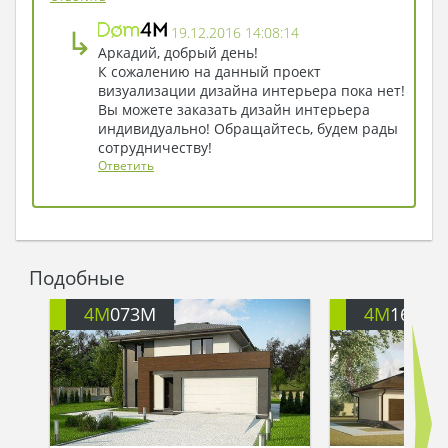
- Вот и завершилось строительство, и теперь я
↳
19.12.2016 14:08:14
владелец чудесного особняка. Ты можешь
Аркадий, добрый день!
прийти ко мне в гости. Знай: я всегда жду тебя у
К сожалению на данный проект
себя дома!
визуализации дизайна интерьера пока нет!
Князь только улыбнулся сыну в ответ: да, теперь
Вы можете заказать дизайн интерьера
он действительно достоин носить титул
индивидуально! Обращайтесь, будем рады
сотрудничеству!
княжеского сына!
Ответить
Подобные
4M
073M
4M
1638