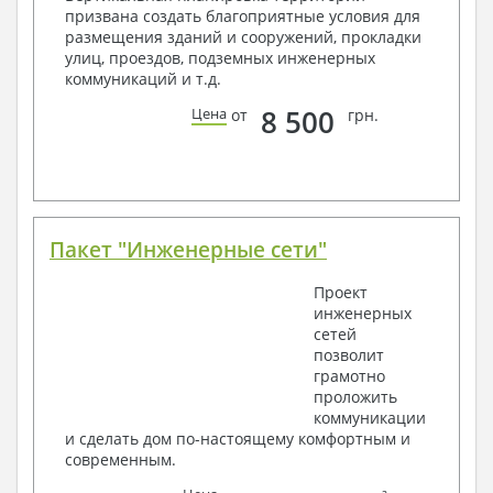
Общие данные по проекту
призвана создать благоприятные условия для
Схемы расположения и расчеты фундаментов
размещения зданий и сооружений, прокладки
Элементы каркаса – схемы расположения
улиц, проездов, подземных инженерных
Схема расположения перекрытий
коммуникаций и т.д.
Опоры перекрытия на стены или Узлы
армирования
8 500
Цена
от
грн.
Элементы кровли – схемы расположения
Чертежи отдельных элементов, узлы
крепления, сечения
Ведомости расхода стали и бетона
3. Инженерный раздел (приобретается по желанию
за дополнительную плату):
Пакет "Инженерные сети"
Водоснабжение и канализация
Проект
инженерных
Условные обозначения с общими данными
сетей
Поэтажная система водоснабжения и
позволит
канализации
грамотно
Аксонометрическая схема водоснабжения и
проложить
канализации
коммуникации
Узлы и спецификация материалов
и сделать дом по-настоящему комфортным и
Отопление, вентиляция
современным.
Условные обозначения с общими данными