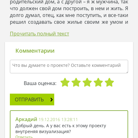
родительский дом, а с другой – я ж мужчина, так
что должен свой дом построить, в нем и жить. Я
долго думал, отец, как мне поступить, и все-таки
решил создавать свое жилье своим же умом и
умелыми руками. Мне, как княжескому сыну,
Прочитать полный текст
дом положен большой и солидный, чтоб и ты
мной гордился, и по статусу соответствовало.
- Что ж, - ответил князь, - я ожидал такого
Комментарии
решения: ты силен духом, и как бы ни был
хорош мой дом, ты уже вырос из него, и тебе
пора приобретать вес в обществе. Так что
ступай, и пусть удача и попутный ветер будут с
тобой в этом деле!
Ваша оценка:
Сын ушел, и выбрал проект двухэтажного
терема. А терем планировался современный,
ОТПРАВИТЬ
даже со встроенным гаражом, террасой для
утреннего кофепития, в модном белом цвете и
открытым балконом, откуда можно было
Аркадий
19.12.2016 13:28:11
полцарства наблюдать. Когда дом построился,
Добрый день. А у вас есть к этому проекту
младший князь снова пришел к отцу и
внутреняя визуализация?
произнес:
Ответить