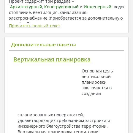
Проект содержит три раздела –
Архитектурный
,
Конструктивный
и
Инженерный:
водоснаб
отопление, вентиляция, канализация,
электроснабжение (приобретается за дополнительную
плату) + Пояснительная записка.
Прочитать полный текст
1. Архитектурный раздел:
Общие данные по проекту
Дополнительные пакеты
План координационных осей
Поэтажные кладочные планы
Вертикальная планировка
Поэтажные маркировочные планы с
экспликацией помещений
Основная цель
План кровли
вертикальной
Разрезы и состав конструкций
планировки
Фасады с ведомостью внешних отделок
заключается в
Элементы проемов – спецификация
создании
Ведомость перемычек – сечения и
спецификация
Экспликация полов
Объемы основных строительных материалов
спланированных поверхностей,
Архитектурные узлы в конструкциях
удовлетворяющих требованиям застройки и
2. Конструктивный раздел:
инженерного благоустройства территории.
Вертикальная планировка территории