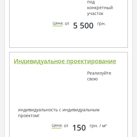
под
конкретный
участок
5 500
Цена
: от
грн.
Индивидуальное проектирование
Реализуйте
свою
индивидуальность с индивидуальным
проектом!
150
Цена
: от
грн. / м²