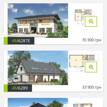
35 900
грн
4M
6287E
33 900
грн
4M
6289