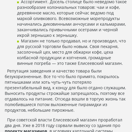
Ассортимент. Досель столице было неведомо такое
разнообразие колониальных товаров: чаи и кофе,
деревянное масло, которые сейчас ведомо под
маркой оливкового. Всевозможные морепродукты
начинались диковинными анчоусами и кальмарами,
заканчивались привычными осетрами и черной
икрой зернышко к зернышку.
Магазин не только продавал, но и производил, что
для русской торговли было новым. Своя пекарня,
засолочный цех, место для обжарки кофе, цеха
колбасной продукции и копчения, громадные
винные погреба — это также Елисеевский магазин.
Репутация заведения и качество товара были
безукоризненные. Все то что было примято, покрылось
пятнышками или хоть чуть-чуть потеряло
презентабельный вид, к концу для было отдано служащим.
Выносить продукты строжайше запрещалось, поэтому все
отдавалось на питание. Отсюда вошли в торгую жизнь так
полюбившиеся потом выложенные пирамидки из
продуктов, небольшие пирожные.
При советской власти Елисеевский магазин проработал
два дня. Уже в 2018 году сорвали вывеску со здания про
проекту магазинов,
в условиях карточной системы