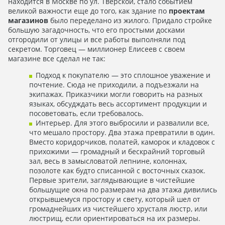
находится в Москве по ул. Тверской, стало событием
великой важности еще до того, как здание по
проектам
магазинов
было переделано из жилого. Придало стройке
большую загадочность, что его простыми досками
отгородили от улицы и все работы выполняли под
секретом. Торговец — миллионер Елисеев с своем
магазине все сделал не так:
Подход к покупателю — это сплошное уважение и
почтение. Сюда не приходили, а подъезжали на
экипажах. Приказчики могли говорить на разных
языках, обсудждать весь ассортимент продукции и
посоветовать, если требовалось.
Интерьер. Для этого выбросили и развалили все,
что мешало простору. Два этажа превратили в один.
Вместо коридорчиков, полатей, каморок и кладовок с
прихожими — громадный и бескрайний торговый
зал, весь в замысловатой лепнине, колоннах,
позолоте как будто списанной с восточных сказок.
Первые зрители, заглядывающие в чистейшие
большущие окна по размерам на два этажа дивились
открывшемуся простору и свету, который шел от
громаднейших из чистейшего хрусталя люстр, или
люстрищ, если ориентироваться на их размеры.