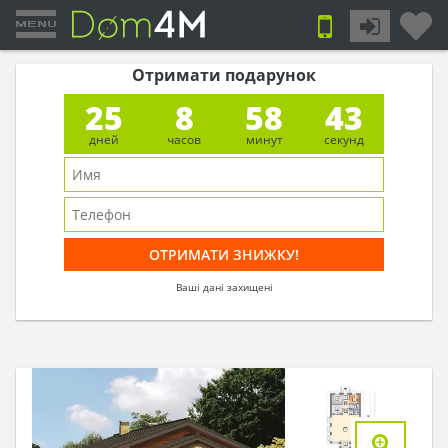
Отримати подарунок
25
8
58
42
дней
часов
минут
секунд
Ваші дані захищені