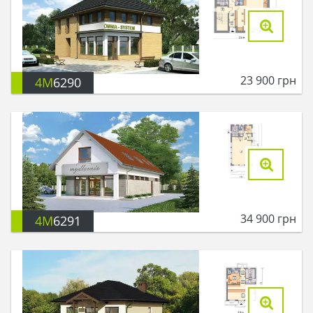
23 900
грн
4M
6290
34 900
грн
4M
6291