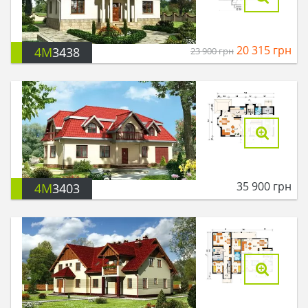
20 315
грн
4M
3438
23 900
грн
35 900
грн
4M
3403