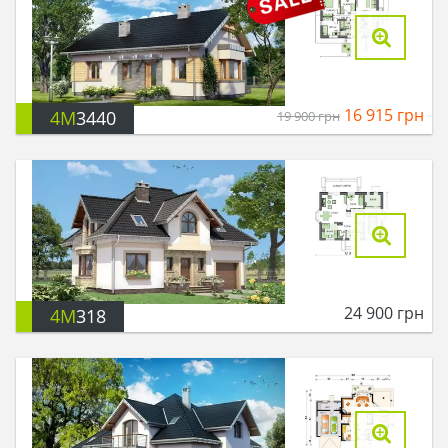
16 915
грн
4M
3440
19 900
грн
24 900
грн
4M
318