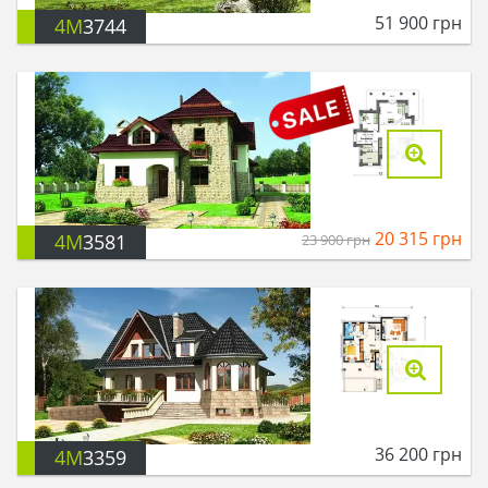
51 900
грн
4M
3744
20 315
грн
4M
3581
23 900
грн
36 200
грн
4M
3359