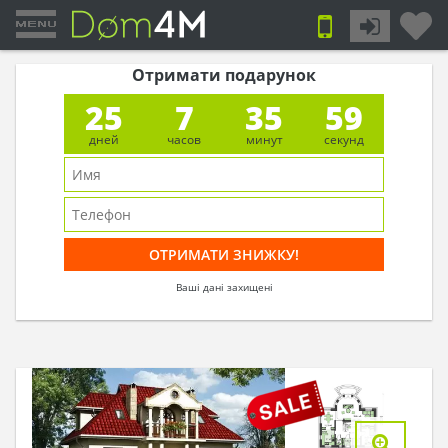
Отримати подарунок
25
7
35
58
дней
часов
минут
секунд
Ваші дані захищені