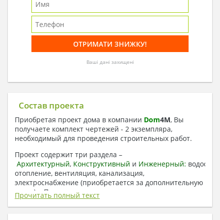
Ваші дані захищені
Состав проекта
Приобретая проект дома в компании
Dom
4
M
, Вы
получаете комплект чертежей - 2 экземпляра,
необходимый для проведения строительных работ.
Проект содержит три раздела –
Архитектурный
,
Конструктивный
и
Инженерный:
водоснаб
отопление, вентиляция, канализация,
электроснабжение (приобретается за дополнительную
плату) + Пояснительная записка.
Прочитать полный текст
1. Архитектурный раздел: