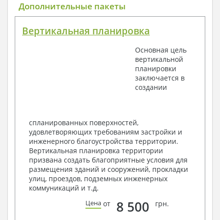
Общие данные по проекту
Дополнительные пакеты
План координационных осей
Поэтажные кладочные планы
Вертикальная планировка
Поэтажные маркировочные планы с
экспликацией помещений
Основная цель
План кровли
вертикальной
Разрезы и состав конструкций
планировки
Фасады с ведомостью внешних отделок
заключается в
Элементы проемов – спецификация
создании
Ведомость перемычек – сечения и
спецификация
Экспликация полов
Объемы основных строительных материалов
спланированных поверхностей,
Архитектурные узлы в конструкциях
удовлетворяющих требованиям застройки и
2. Конструктивный раздел:
инженерного благоустройства территории.
Вертикальная планировка территории
Общие данные по проекту
призвана создать благоприятные условия для
Схемы расположения и расчеты фундаментов
размещения зданий и сооружений, прокладки
Элементы каркаса – схемы расположения
улиц, проездов, подземных инженерных
Схема расположения перекрытий
коммуникаций и т.д.
Опоры перекрытия на стены или Узлы
армирования
8 500
Цена
от
грн.
Элементы кровли – схемы расположения
Чертежи отдельных элементов, узлы