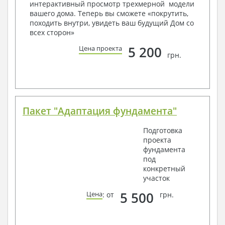
интерактивный просмотр трехмерной модели
вашего дома. Теперь вы сможете «покрутить,
Получить профессиональную консультацию у
походить внутри, увидеть ваш будущий Дом со
наших специалистов, Вы можете любым
всех сторон»
способом связи: закажите обратный звонок,
по viber, e-mail, телефон -
наши контакты
.
5 200
Цена проекта
грн.
Всегда рады Вам помочь!
Пакет "Адаптация фундамента"
Подготовка
проекта
фундамента
под
конкретный
участок
5 500
Цена
: от
грн.