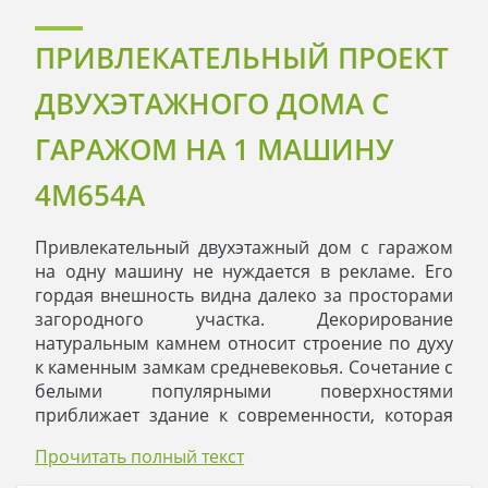
ПРИВЛЕКАТЕЛЬНЫЙ ПРОЕКТ
ДВУХЭТАЖНОГО ДОМА С
ГАРАЖОМ НА 1 МАШИНУ
4M654A
Привлекательный двухэтажный дом с гаражом
на одну машину не нуждается в рекламе. Его
гордая внешность видна далеко за просторами
загородного участка. Декорирование
натуральным камнем относит строение по духу
к каменным замкам средневековья. Сочетание с
белыми популярными поверхностями
приближает здание к современности, которая
подчеркивается модной крышей из
Прочитать полный текст
керамической черепицы.
Жилье отлично выглядит среди загородных