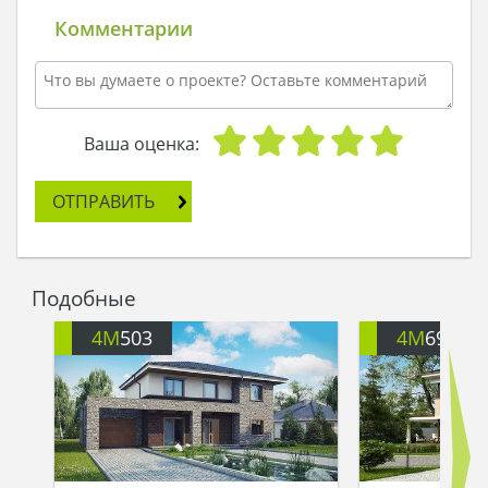
просторов, никто не способен поспорить с его
Комментарии
величием, ему позволяется царствовать среди
экзотических цветов и пышной растительности.
Стоит переступить порог двухэтажного
великолепия, сразу попадаешь в дом —
труженик, который работает во благо отдыха
Ваша оценка:
жильцов. Помимо гостиных просторов, где
можно приготовить кулинарные шедевры,
ОТПРАВИТЬ
накормить разносолами многочисленную
родню и погрузив тела в мягкие кресла и
диваны обсудить все важные, случившиеся за
день дела, оставлено место под кабинет с
Подобные
отдельным выходом на террасы. Здесь полезно
выпить чашку кофе и отдохнуть после
4M
503
4M
694B
кропотливой работы.
Необычная планировка второго этажа
рассчитана на четыре компактные спальни,
каждая из которых уникальная и трудно выбрать
лучшую. Все они за счет собственного санузла
стали самостоятельными, имеют большие