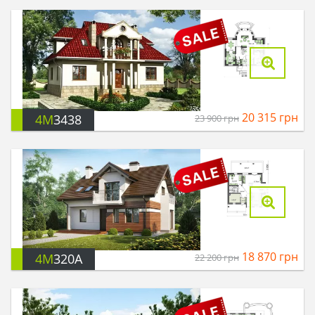
20 315
грн
4M
3438
23 900
грн
18 870
грн
4M
320A
22 200
грн