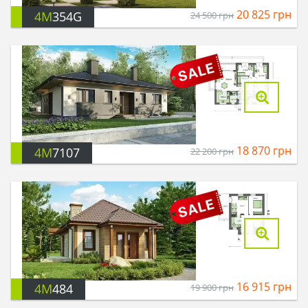
20 825
грн
4M
354G
24 500
грн
18 870
грн
4M
7107
22 200
грн
16 915
грн
4M
484
19 900
грн