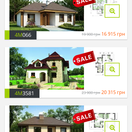
16 915
грн
4M
066
19 900
грн
20 315
грн
4M
3581
23 900
грн