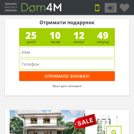
Отримати подарунок
25
10
12
49
дней
часов
минут
секунд
Ваші дані захищені