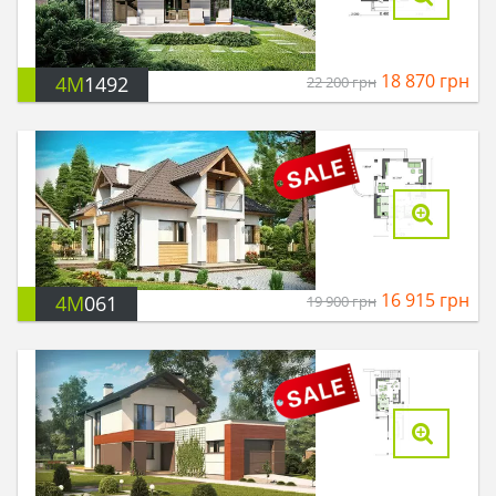
18 870
грн
4M
1492
22 200
грн
16 915
грн
4M
061
19 900
грн