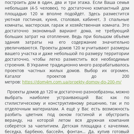
построить дом в один, два и три этажа. Если Ваша семья
небольшая (4-5 человек), то достаточно компактный дом
площадью 120 м вполне подойдёт. Здесь разместится
уютная гостиная, кухня, столовая, кабинет, 3 спальные
комнаты, мастерская, гараж и хозяйственная комната. Это
достаточно экономный вариант дома, не требующий
больших затрат на отопление. Ведь при большом объёме
здания затраты на его содержание значительно
увеличиваются. Проекты домов 120 м учитывают размеры
вашего участка и даже небольшой по размеру территории
достаточно, чтобы легко разместить все необходимые
строения. В Украине традиционно много разрабатывалось
проектов частных жилых домов. Выбор их огромен.
Каталог проектов до 200
метров:
https://dom4m.com.ua/proekty-domov-do-200-m/
Проекты домов до 120 м достаточно разнообразны, можно
выбрать наиболее устраивающий Вас как по
стилистическому и конструктивному решению, так и по
отделочным материалам. А ещё у Вас есть возможность
разбить цветник под окном гостиной и обустроить
веранду, на которой летом вся дружная компания
соберётся за чаепитием. Детская площадка с качелями,
беседка, барбекю, бассейн, фонтан… Да, купив готовый