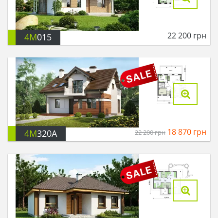
22 200
грн
4M
015
18 870
грн
4M
320A
22 200
грн