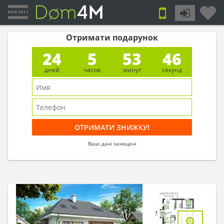
Отримати подарунок
24
5
53
46
дней
часов
минут
секунд
Ваші дані захищені