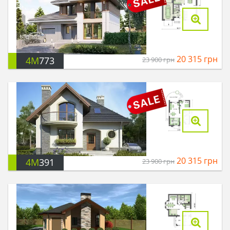
20 315
грн
4M
773
23 900
грн
20 315
грн
4M
391
23 900
грн