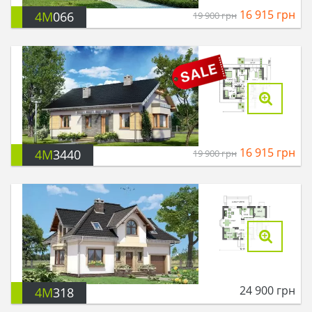
16 915
грн
4M
066
19 900
грн
16 915
грн
4M
3440
19 900
грн
24 900
грн
4M
318