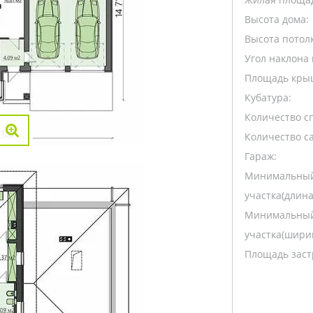
Высота дома:
Высота потолк
Угол наклона 
Площадь кры
Кубатура:
Количество с
Количество са
Гараж:
Минимальный
участка(длина
Минимальный
участка(ширин
Площадь заст