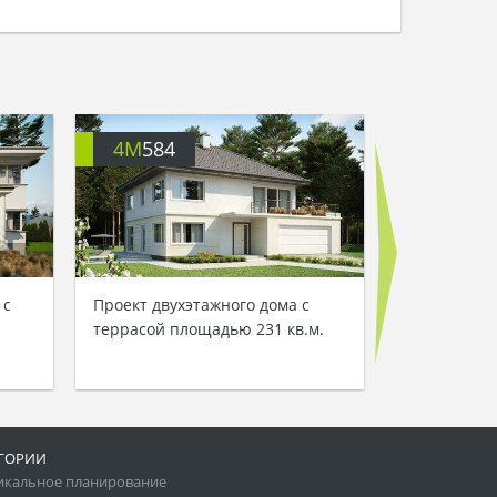
4M
584
4M
640
 с
Проект двухэтажного дома с
Проект дву
террасой площадью 231 кв.м.
площадью 25
над гаражо
ГОРИИ
икальное планирование