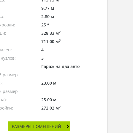
9.77 м
а:
2.80 м
кровли:
25 °
2
ши:
328.33 м
3
711.00 м
пален:
4
нузлов:
3
Гараж на два авто
 размер
):
23.00 м
 размер
а):
25.00 м
2
ройки:
272.02 м
РАЗМЕРЫ ПОМЕЩЕНИЙ