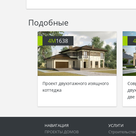
Подобные
4M
1638
Проект двухэтажного изящного
Сов
коттеджа
дву
две
НАВИГАЦИЯ
УСЛУГИ
ПРОЕКТЫ ДОМОВ
Строительство