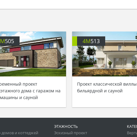
4M
505
4M
513
ременный проект
Проект классической виллы
хэтажного дома с гаражом на
бильярдной и сауной
 машины и сауной
ЭТАЖНОСТЬ
КАТЕ
 домов и коттеджей
Эскизный проект
Верт