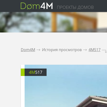
ПРОЕКТЫ ДОМОВ
Dom4M
.
История просмотров
.
4M517
.
4M
517