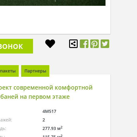
ЗВОНОК
пакеты
Партнеры
оект современной комфортной
 баней на первом этаже
4M517
тажей:
2
2
дь:
277.93 м
2
дь:
115.75 м