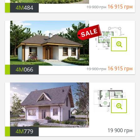
16 915
грн
4M
484
19 900
грн
16 915
грн
4M
066
19 900
грн
19 900
грн
4M
779