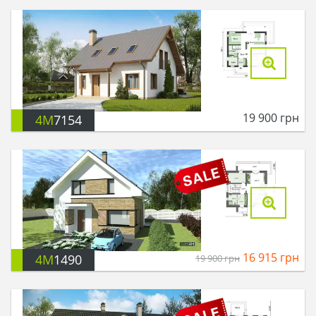
19 900
грн
4M
7154
16 915
грн
4M
1490
19 900
грн