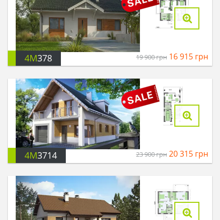
16 915
грн
4M
378
19 900
грн
20 315
грн
4M
3714
23 900
грн