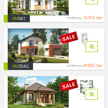
16 915
грн
4M
061
19 900
грн
20 825
грн
4M
354G
24 500
грн