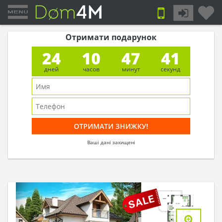
Отримати подарунок
24
10
47
40
дней
часов
минут
секунд
Ваші дані захищені