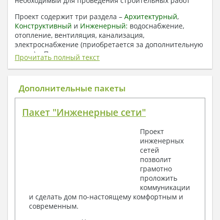
необходимый для проведения строительных работ
Проект содержит три раздела –
Архитектурный
,
Конструктивный
и
Инженерный:
водоснабжение,
отопление, вентиляция, канализация,
электроснабжение (приобретается за дополнительную
плату) + Пояснительная записка.
Прочитать полный текст
1. Архитектурный раздел:
Общие данные по проекту
Дополнительные пакеты
План координационных осей
Поэтажные кладочные планы
Пакет "Инженерные сети"
Поэтажные маркировочные планы с
экспликацией помещений
Проект
План кровли
инженерных
Разрезы и состав конструкций
сетей
Фасады с ведомостью внешних отделок
позволит
Элементы проемов – спецификация
грамотно
Ведомость перемычек – сечения и
проложить
спецификация
коммуникации
Экспликация полов
и сделать дом по-настоящему комфортным и
Объемы основных строительных материалов
современным.
Архитектурные узлы в конструкциях