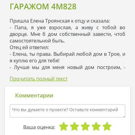
ГАРАЖОМ 4M828
Пришла Елена Троянская к отцу и сказала:
- Папа, я уже взрослая, а живу с тобой во
дворце. Мне б дом собственный завести, чтоб
самостоятельной быть.
Отец ей ответил:
- Елена, ты права. Выбирай любой дом в Трое, и
я куплю его для тебя!
- Лучше мы для меня новый дом построим, -
сказала мудрая девушка. – Сделаем его таким,
Прочитать полный текст
как я хочу, до последнего кирпичика! Строить
дом – это не сравнимо ни с чем! Ты
наблюдаешь, как день за днем неузнаваемая
Комментарии
конструкция постепенно превращается в
жилище твоей мечты. Ах, папа, если бы ты знал,
какой домик я хочу…
- Какой же - участливо спросил отец.
- Двухэтажный большой особняк! В стиле,
Ваша оценка:
непривычном для Трои, но признанном во всем