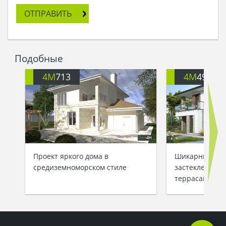
мире: классическом! Со стенами цвета теплого
ОТПРАВИТЬ
солнца, с балкончиками и красной печной
трубой - на одном дыхании произнесла Елена.
Властелин Трои в тот же день велел начать
строительство. Лучшие мастера собрались на
Подобные
месте, где возводился дом для юной
наследницы. День и ночь, в жару и в холод шли
4M
713
4M
499
работы, и наконец-то дом был построен.
- Папа, - сказала Елена, - посмотри, что
получилось.
- Этот особняк достоин дочери Троянского
повелителя - сказал отец и с улыбкой посмотрел
на свое отражение: Елену…
Проект яркого дома в
Шикарный дом
средиземноморском стиле
застекленным
террасами