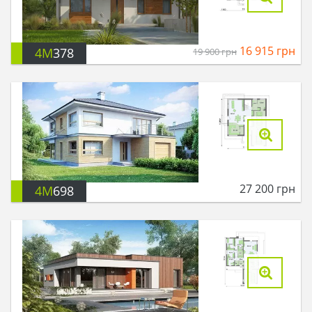
16 915
грн
4M
378
19 900
грн
27 200
грн
4M
698