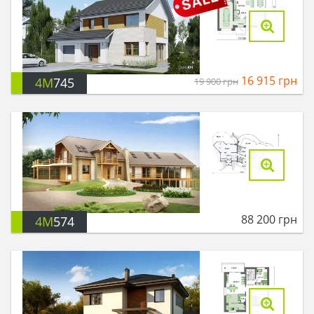
16 915
грн
4M
745
19 900
грн
88 200
грн
4M
574