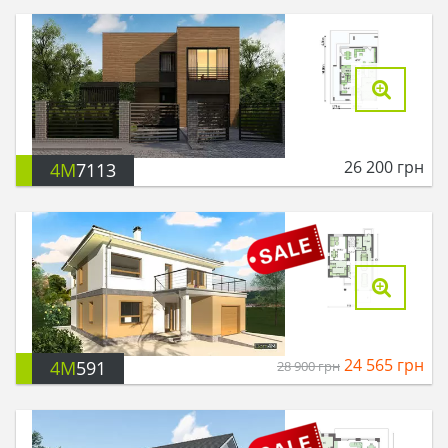
26 200
грн
4M
7113
24 565
грн
4M
591
28 900
грн