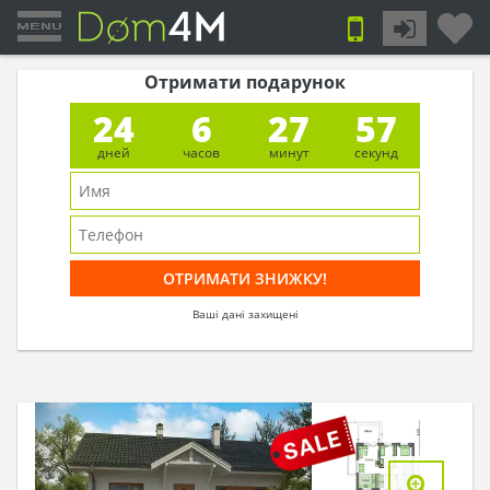
Отримати подарунок
24
6
27
56
дней
часов
минут
секунд
Ваші дані захищені