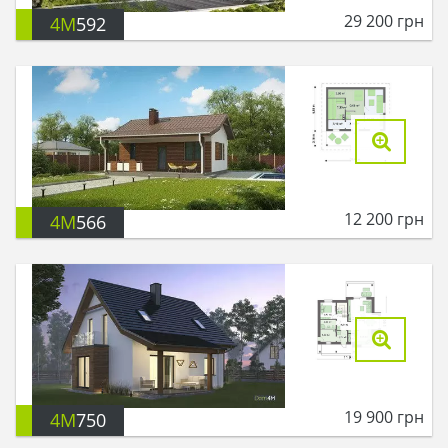
29 200
грн
4M
592
12 200
грн
4M
566
19 900
грн
4M
750