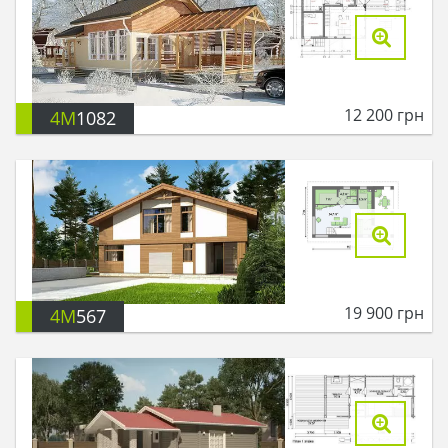
12 200
грн
4M
1082
19 900
грн
4M
567