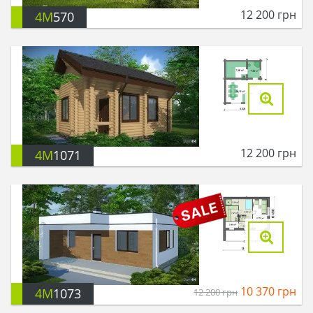
12 200
грн
4M
570
12 200
грн
4M
1071
10 370
грн
4M
1073
12 200
грн