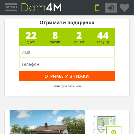
Отримати подарунок
22
8
2
43
дней
часов
минут
секунд
Ваші дані захищені