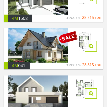
28 815
грн
4M
1508
33 900
грн
28 815
грн
4M
041
33 900
грн