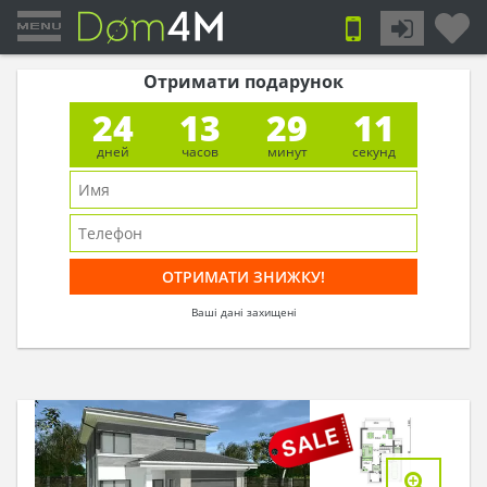
Отримати подарунок
24
13
29
10
дней
часов
минут
секунд
Ваші дані захищені