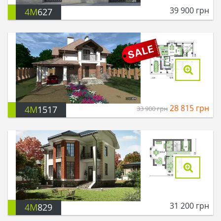
39 900
грн
4M
627
28 815
грн
4M
1517
33 900
грн
31 200
грн
4M
829