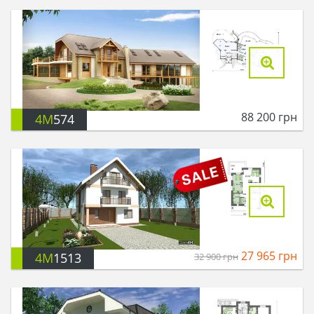
88 200
грн
4M
574
27 965
грн
4M
1513
32 900
грн