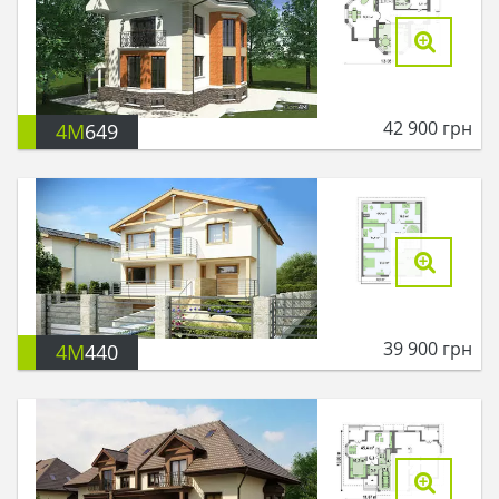
42 900
грн
4M
649
39 900
грн
4M
440