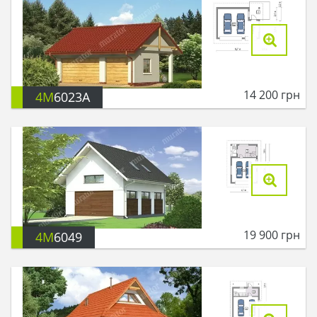
14 200
грн
4M
6023A
19 900
грн
4M
6049