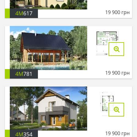
19 900
грн
4M
617
19 900
грн
4M
781
19 900
грн
4M
354