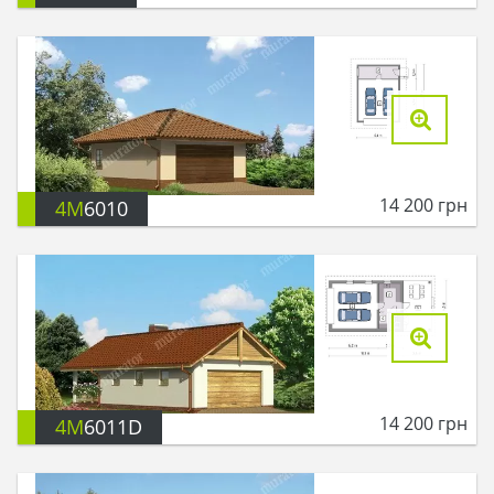
14 200
грн
4M
6010
14 200
грн
4M
6011D