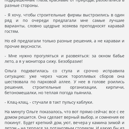
разные стороны.
- Я хочу, чтобы строительные фирмы выстроились в один
ряд и по очереди предлагали мне самые лучшие
варианты, словно щедрые хозяева преподносят каравай
гостям.
Но ей предлагали только разные решения, а не караваи и
прочие вкусности.
- Мне нужно прогуляться и развеяться: за окном бабье
лето, а я у монитора сижу. Безобразие!
Ольга подхватилась со стула и срочно исправила
ситуацию: уже через часик торопливых сборов она
шествовала по парковой аллее. У нее в голове роились
решения, строительные организации, кирпичи,
бетономешалки, но теплая погода пьянила.
- Клац-клац, - стучали в такт пульсу каблуки.
На минуту Ольге показалось, что вот прямо сейчас все с ее
домом решится. Она сделает верный выбор, и сомнения ее
покинут. Будет крепкий дом, уют, вечера у камина зимой и
летом – на террасе за ротанговым столиком. И какую бы из