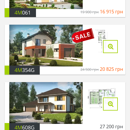
16 915
грн
4M
061
19 900
грн
20 825
грн
4M
354G
24 500
грн
27 200
грн
4M
608G