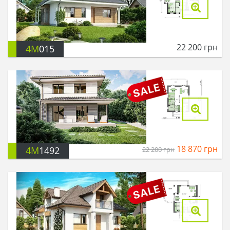
22 200
грн
4M
015
18 870
грн
4M
1492
22 200
грн