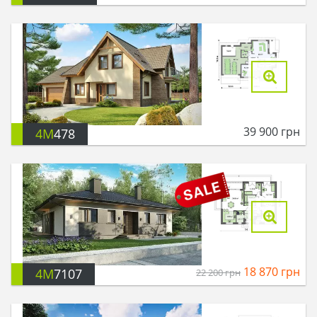
39 900
грн
4M
478
18 870
грн
4M
7107
22 200
грн