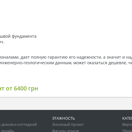
ошвой фундамента
ч.
налами, дает полную гарантию его надежности, а значит и наде
инженерно-геологическим данным, может оказаться дешевле, ч
т от 6400 грн
ЭТАЖНОСТЬ
КАТЕ
 домов и коттеджей
Эскизный проект
Верт
 дизайн
Фасады домов
Прое