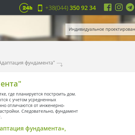
+38(044)
350 92 34
Индивидуальное проектирова
"Адаптация фундамента"
.
ента"
тке, где планируется построить дом.
тся с учетом усредненных
нно отличаются от инженерно-
застройки. Следовательно, фундамент
т.
даптация фундамента»,