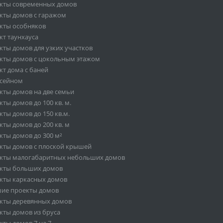
кты современных домов
кты домов с гаражом
кты особняков
кт таунхауса
кты домов для узких участков
кты домов с цокольным этажом
кт дома с баней
ссейном
кты домов на две семьи
ты домов до 100 кв. м.
ты домов до 150 кв.м.
ты домов до 200 кв. м
кты домов до 300 м²
кты домов с плоской крышей
кты малогабаритных небольших домов
кты больших домов
кты каркасных домов
ие проекты домов
кты деревянных домов
кты домов из бруса