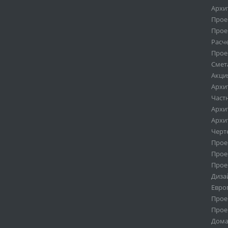
Архи
Прое
Прое
Расч
Прое
Смет
Акци
Архи
Част
Архи
Архи
Черт
Проек
Проек
Проек
Диза
Евро
Прое
Прое
Дома