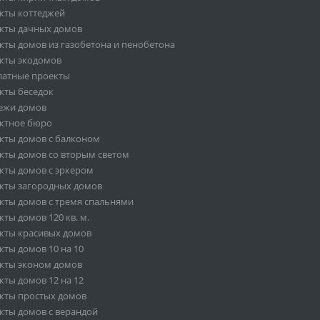
кты коттеджей
кты дачных домов
кты домов из газобетона и пенобетона
кты экодомов
латные проекты
кты беседок
ежи домов
ктное бюро
кты домов с балконом
кты домов со вторым светом
кты домов с эркером
кты загородных домов
кты домов с тремя спальнями
ты домов 120 кв. м.
кты красивых домов
кты домов 10 на 10
кты эконом домов
кты домов 12 на 12
кты простых домов
кты домов с верандой