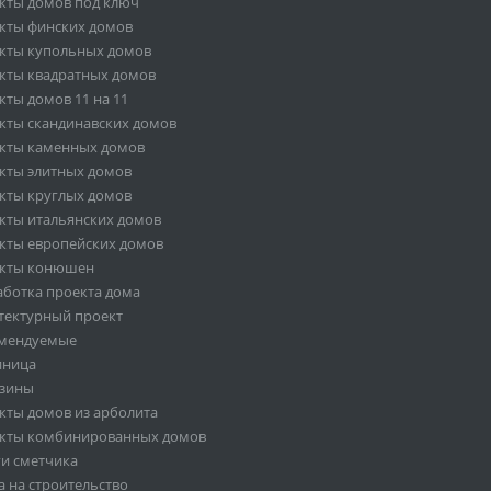
кты домов под ключ
кты финских домов
кты купольных домов
кты квадратных домов
кты домов 11 на 11
кты скандинавских домов
кты каменных домов
кты элитных домов
кты круглых домов
кты итальянских домов
кты европейских домов
кты конюшен
аботка проекта дома
тектурный проект
мендуемые
иница
зины
кты домов из арболита
кты комбинированных домов
ги сметчика
а на строительство