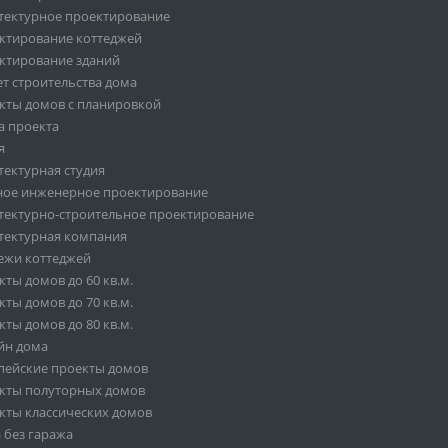
тектурное проектирование
ктирование коттеджей
ктирование зданий
ет строительства дома
кты домов с планировкой
а проекта
я
тектурная студия
ное инженерное проектирование
тектурно-строительное проектирование
тектурная компания
ежи коттеджей
ты домов до 60 кв.м.
ты домов до 70 кв.м.
ты домов до 80 кв.м.
йн дома
пейские проекты домов
кты полуторных домов
кты классических домов
 без гаража