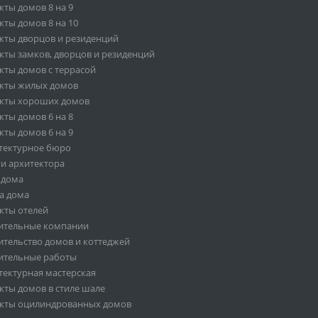
кты домов 8 на 9
кты домов 8 на 10
кты дворцов и резиденций
кты замков, дворцов и резиденций
кты домов с террасой
кты жилых домов
кты хороших домов
кты домов 6 на 8
кты домов 6 на 9
тектурное бюро
ги архитектора
 дома
а дома
кты отелей
ительные компании
ительство домов и коттеджей
ительные работы
тектурная мастерская
кты домов в стиле шале
кты оцилиндрованных домов