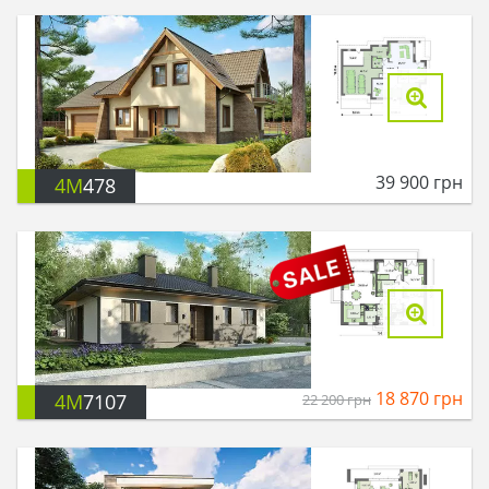
39 900
грн
4M
478
18 870
грн
4M
7107
22 200
грн