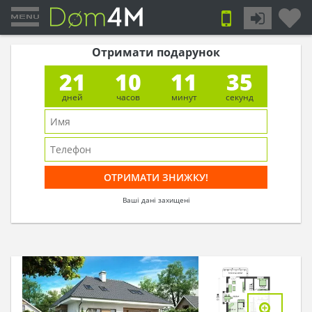
Отримати подарунок
21
10
11
34
дней
часов
минут
секунд
Ваші дані захищені