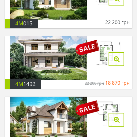
22 200
грн
4M
015
18 870
грн
4M
1492
22 200
грн