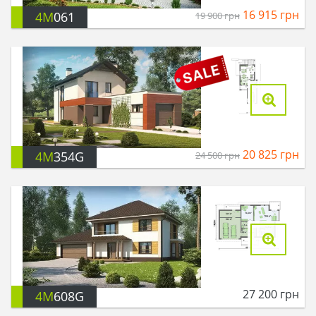
16 915
грн
4M
061
19 900
грн
20 825
грн
4M
354G
24 500
грн
27 200
грн
4M
608G