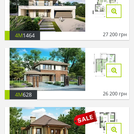
27 200
грн
4M
1464
26 200
грн
4M
628