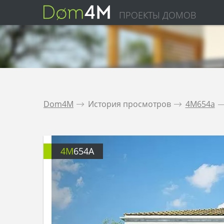
ПРОЕКТЫ ДОМОВ
Dom4M
.
История просмотров
.
4M654a
.
4M
654A