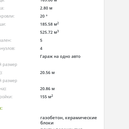
а:
2.80 м
кровли:
20 °
2
ши:
185.58 м
3
525.72 м
пален:
5
нузлов:
4
Гараж на одно авто
 размер
):
20.56 м
 размер
а):
20.86 м
2
ройки:
155 м
:
газобетон, керамические
блоки