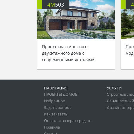
4M
503
Проект классического
Про
двухэтажного дома с
мод
современными деталями
НАВИГАЦИЯ
УСЛУГИ
ПРОЕКТЫ ДОМОВ
Строительство
Избранное
Ландшафтный
Задать вопрос
Дизайн интер
Как заказать
Оплата и возврат средств
Правила
Статьи