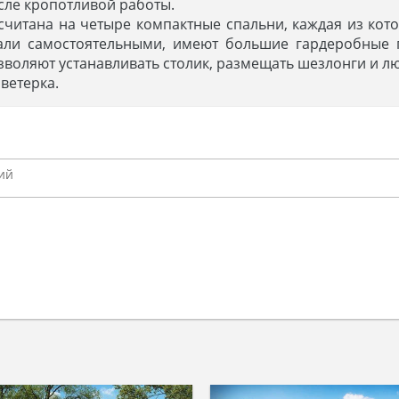
сле кропотливой работы.
читана на четыре компактные спальни, каждая из кот
стали самостоятельными, имеют большие гардеробные
воляют устанавливать столик, размещать шезлонги и л
ветерка.