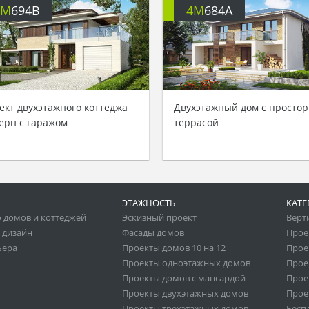
4M
694B
4M
684A
ект двухэтажного коттеджа
Двухэтажный дом с просто
ерн с гаражом
террасой
ЭТАЖНОСТЬ
КАТЕ
 домов и коттеджей
Эскизный проект
Верт
 дизайн
Фасады домов
Прое
ьера
Проекты домов 10 на 12
Прое
Проекты одноэтажных домов
Прое
Проекты домов с мансардой
Прое
Проекты двухэтажных домов
Прое
Проекты трехэтажных домов
Бесп