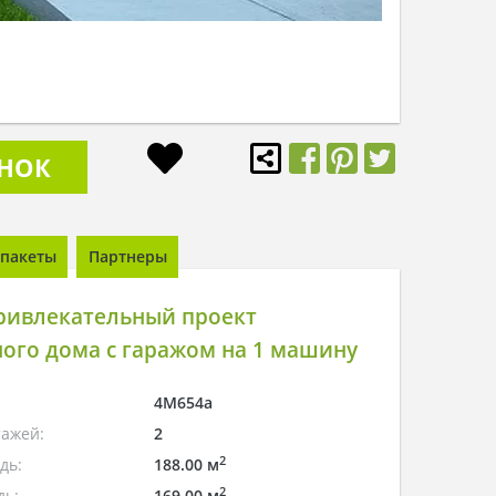
ОНОК
пакеты
Партнеры
ривлекательный проект
ого дома с гаражом на 1 машину
4M654a
тажей:
2
2
дь:
188.00 м
2
дь:
169.00 м