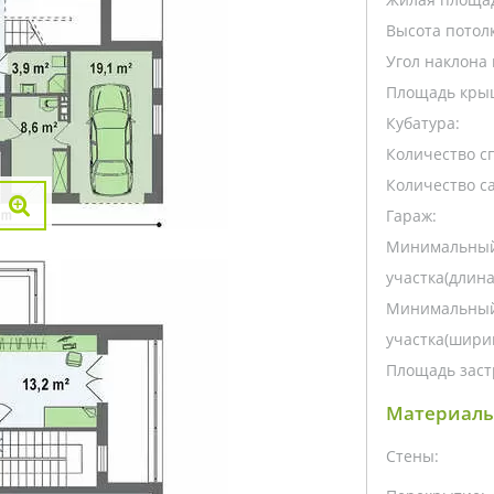
Высота потолк
Угол наклона 
Площадь кры
Кубатура:
Количество с
Количество са
Гараж:
Минимальный
участка(длина
Минимальный
участка(ширин
Площадь заст
Материалы
Стены: