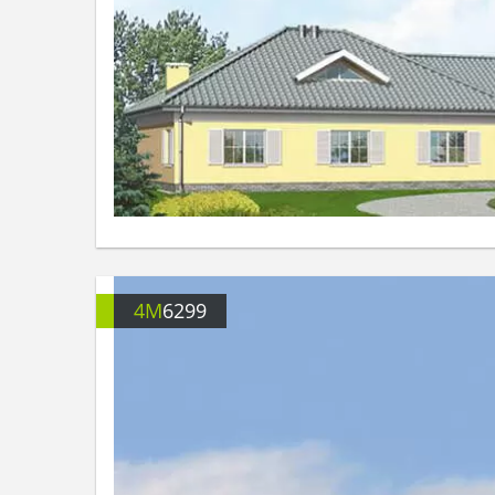
4M
6299