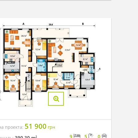
51 900
на проекта:
грн
9
5
0
2
390.30 m
ощадь: