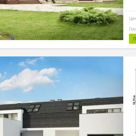
Це
Пл