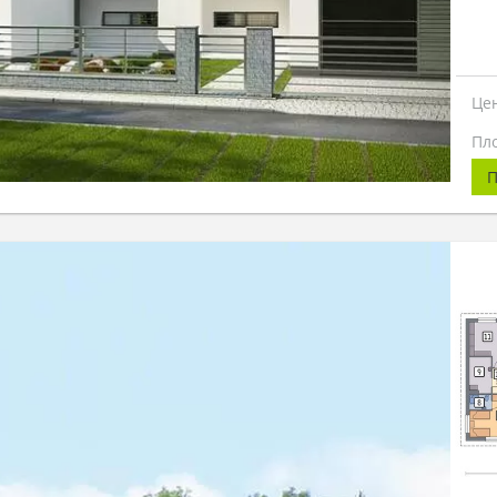
Це
Пл