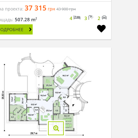
37 315
на проекта:
грн
43 900
грн
4
3
2
2
507.28 m
ощадь:
ПОДРОБНЕЕ