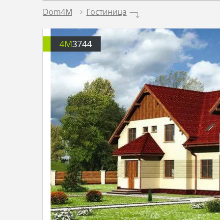
Dom4M
.
Гостиница
.
4M
3744