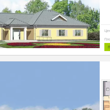
Це
Пл