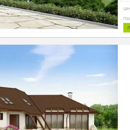
Це
Пл