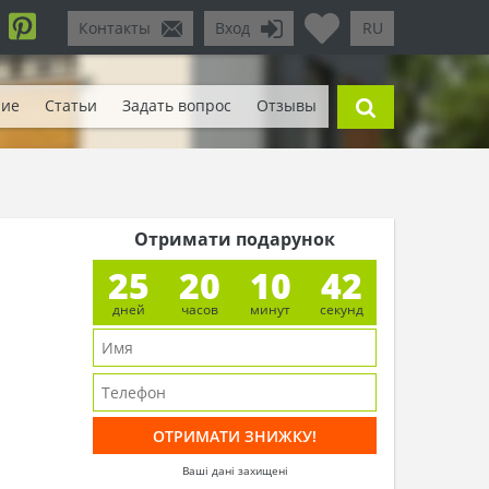
Контакты
Вход
RU
ние
Статьи
Задать вопрос
Отзывы
Отримати подарунок
25
20
10
40
дней
часов
минут
секунд
Ваші дані захищені