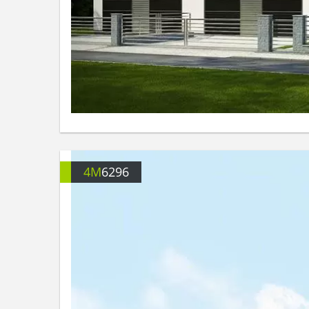
4M
6296