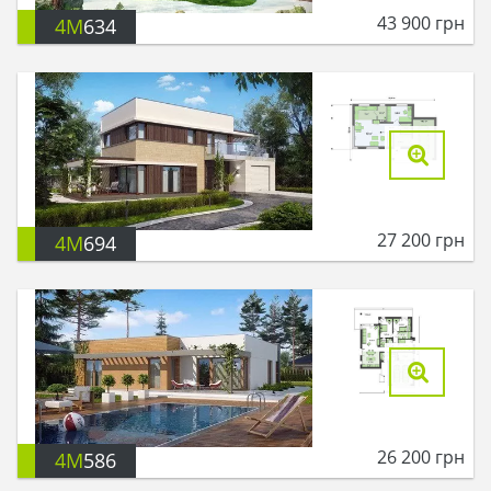
43 900
грн
4M
634
27 200
грн
4M
694
26 200
грн
4M
586