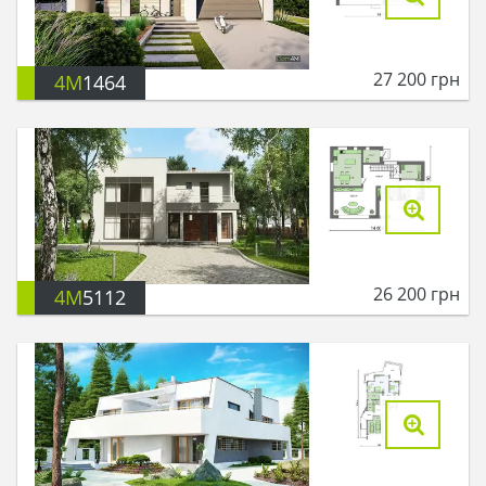
27 200
грн
4M
1464
26 200
грн
4M
5112