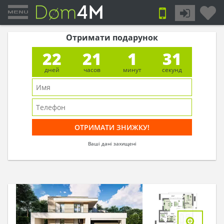
Отримати подарунок
22
21
1
30
дней
часов
минут
секунд
Ваші дані захищені