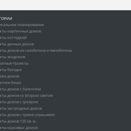
ГОРИИ
икальное планирование
кты кирпичных домов
кты коттеджей
кты дачных домов
кты домов из газобетона и пенобетона
кты экодомов
латные проекты
кты беседок
ежи домов
ктное бюро
кты домов с балконом
кты домов со вторым светом
кты домов с эркером
кты загородных домов
кты домов с тремя спальнями
ты домов 120 кв. м.
кты красивых домов