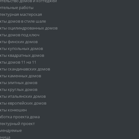
ительство домов и коттеджей
ительные работы
тектурная мастерская
кты домов в стиле шале
кты оцилиндрованных домов
кты домов под ключ
кты финских домов
кты купольных домов
кты квадратных домов
кты домов 11 на 11
кты скандинавских домов
кты каменных домов
кты элитных домов
кты круглых домов
кты итальянских домов
кты европейских домов
кты конюшен
аботка проекта дома
тектурный проект
мендуемые
иница