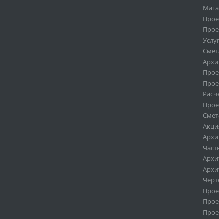
Мага
Прое
Прое
Услу
Смет
Архи
Прое
Прое
Расч
Прое
Смет
Акци
Архи
Част
Архи
Архи
Черт
Проек
Проек
Проек