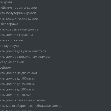
йн дома
пейские проекты домов
кты полуторных домов
кты классических домов
 без гаража
кты современных домов
кты домов с гаражом
кты особняков
кт таунхауса
кты домов для узких участков
кты домов с цокольным этажом
кт дома с баней
ссейном
кты домов на две семьи
ты домов до 100 кв. м.
ты домов до 150 кв.м.
ты домов до 200 кв. м
кты домов до 300 м²
кты домов с плоской крышей
кты малогабаритных небольших домов