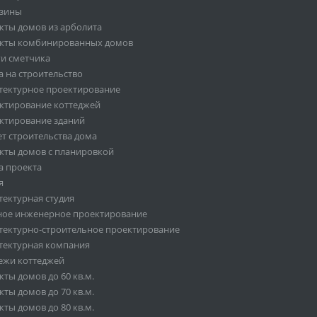
зины
кты домов из арболита
кты комбинированных домов
ги сметчика
а на строительство
тектурное проектирование
ктирование коттеджей
ктирование зданий
ет строительства дома
кты домов с планировкой
а проекта
я
тектурная студия
ное инженерное проектирование
тектурно-строительное проектирование
тектурная компания
ежи коттеджей
ты домов до 60 кв.м.
ты домов до 70 кв.м.
ты домов до 80 кв.м.