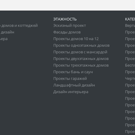
ЭТАЖНОСТЬ
КАТЕ
 домов и коттеджей
Эскизный проект
Верт
 дизайн
Фасады домов
Прое
ьера
Проекты домов 10 на 12
Прое
Проекты одноэтажных домов
Прое
Проекты домов с мансардой
Прое
Проекты двухэтажных домов
Прое
Проекты трехэтажных домов
Бесп
Проекты бань и саун
Прое
Проекты гаражей
Черт
Ландшафтный дизайн
Прое
Дизайн интерьера
Прое
Прое
Прое
Прое
Прое
Проек
Прое