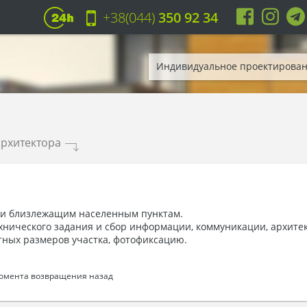
+38(044)
350 92 34
Индивидуальное проектирова
архитектора
.
у и близлежащим населенным пунктам.
хнического задания и сбор информации, коммуникации, архите
тных размеров участка, фотофиксацию.
момента возвращения назад