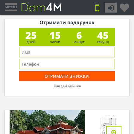
Отримати подарунок
25
15
6
44
дней
часов
минут
секунд
Ваші дані захищені