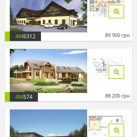
89 900
грн
4M
6312
88 200
грн
4M
574