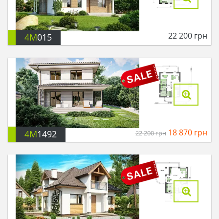
22 200
грн
4M
015
18 870
грн
4M
1492
22 200
грн