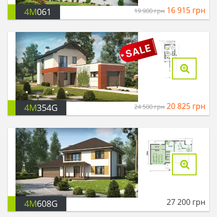
16 915
грн
4M
061
19 900
грн
20 825
грн
4M
354G
24 500
грн
27 200
грн
4M
608G