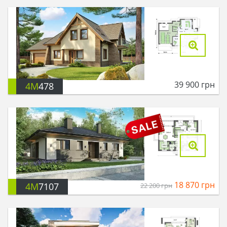
39 900
грн
4M
478
18 870
грн
4M
7107
22 200
грн