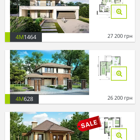
27 200
грн
4M
1464
26 200
грн
4M
628