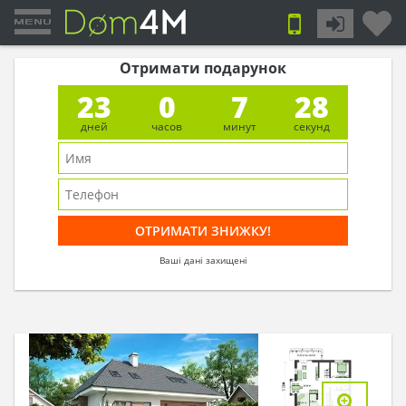
Отримати подарунок
23
0
7
27
дней
часов
минут
секунд
Ваші дані захищені