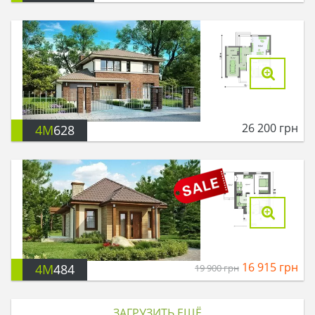
26 200
грн
4M
628
16 915
грн
4M
484
19 900
грн
ЗАГРУЗИТЬ ЕЩЁ