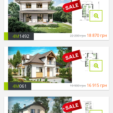
18 870
грн
4M
1492
22 200
грн
16 915
грн
4M
061
19 900
грн