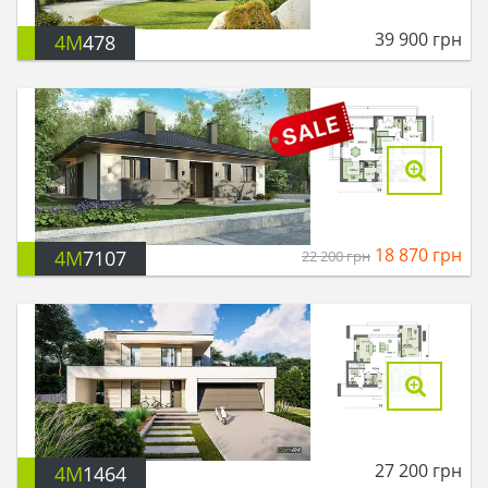
39 900
грн
4M
478
18 870
грн
4M
7107
22 200
грн
27 200
грн
4M
1464