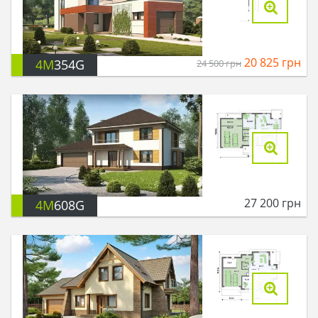
20 825
грн
4M
354G
24 500
грн
27 200
грн
4M
608G