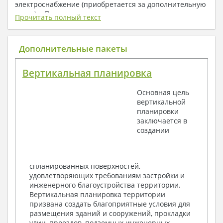
электроснабжение (приобретается за дополнительную
плату) + Пояснительная записка.
Прочитать полный текст
1. Архитектурный раздел:
Общие данные по проекту
Дополнительные пакеты
План координационных осей
Поэтажные кладочные планы
Вертикальная планировка
Поэтажные маркировочные планы с
экспликацией помещений
Основная цель
План кровли
вертикальной
Разрезы и состав конструкций
планировки
Фасады с ведомостью внешних отделок
заключается в
Элементы проемов – спецификация
создании
Ведомость перемычек – сечения и
спецификация
Экспликация полов
Объемы основных строительных материалов
спланированных поверхностей,
Архитектурные узлы в конструкциях
удовлетворяющих требованиям застройки и
2. Конструктивный раздел:
инженерного благоустройства территории.
Вертикальная планировка территории
Общие данные по проекту
призвана создать благоприятные условия для
Схемы расположения и расчеты фундаментов
размещения зданий и сооружений, прокладки
Элементы каркаса – схемы расположения
улиц, проездов, подземных инженерных