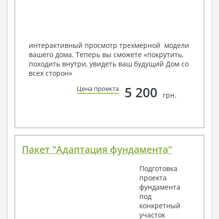
Мы можем вносить любые изменения в проект по
Вашему пожеланию и адаптировать его с учетом
конкретных геолого-топографических и климатических
условий, за дополнительную плату.
интерактивный просмотр трехмерной модели
вашего дома. Теперь вы сможете «покрутить,
Получить профессиональную консультацию у
походить внутри, увидеть ваш будущий Дом со
наших специалистов, Вы можете любым
всех сторон»
способом связи: закажите обратный звонок,
по viber, e-mail, телефон -
наши контакты
.
5 200
Цена проекта
грн.
Всегда рады Вам помочь!
Пакет "Адаптация фундамента"
Подготовка
проекта
фундамента
под
конкретный
участок