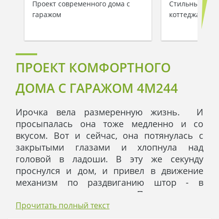
Проект современного дома с
Стильный про
гаражом
коттеджа
ПРОЕКТ КОМФОРТНОГО
ДОМА С ГАРАЖОМ 4M244
Ирочка вела размеренную жизнь. И
просыпалась она тоже медленно и со
вкусом. Вот и сейчас, она потянулась с
закрытыми глазами и хлопнула над
головой в ладоши. В эту же секунду
проснулся и дом, и привел в движение
механизм по раздвиганию штор - в
комнате стало солнечно. Проходя через
оконный витраж, лучики превращались в
Прочитать полный текст
радужные пятнышки, и красиво ложились