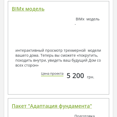
BIMx модель
Наша команда Архитекторов, Конструкторов и
BIMx модель
Инженеров – всегда готовы воплотить Вашу мечту
-
в реальность!
Мы можем вносить любые изменения в проект по
Вашему пожеланию и адаптировать его с учетом
конкретных геолого-топографических и климатических
условий, за дополнительную плату.
интерактивный просмотр трехмерной модели
вашего дома. Теперь вы сможете «покрутить,
Получить профессиональную консультацию у
походить внутри, увидеть ваш будущий Дом со
наших специалистов, Вы можете любым
всех сторон»
способом связи: закажите обратный звонок,
по viber, e-mail, телефон -
наши контакты
.
5 200
Цена проекта
грн.
Всегда рады Вам помочь!
Пакет "Адаптация фундамента"
Подготовка