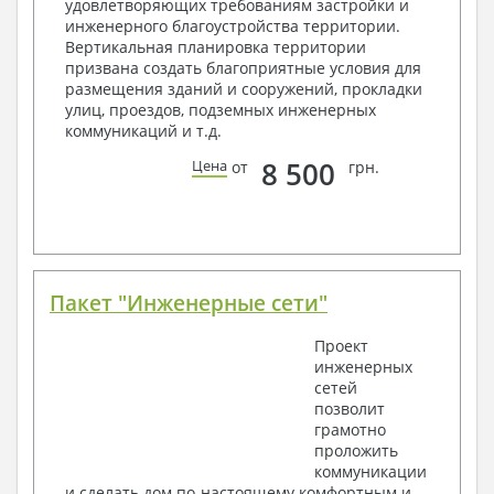
удовлетворяющих требованиям застройки и
2. Конструктивный раздел:
инженерного благоустройства территории.
Вертикальная планировка территории
Общие данные по проекту
призвана создать благоприятные условия для
Схемы расположения и расчеты фундаментов
размещения зданий и сооружений, прокладки
Элементы каркаса – схемы расположения
улиц, проездов, подземных инженерных
Схема расположения перекрытий
коммуникаций и т.д.
Опоры перекрытия на стены или Узлы
армирования
8 500
Цена
от
грн.
Элементы кровли – схемы расположения
Чертежи отдельных элементов, узлы
крепления, сечения
Ведомости расхода стали и бетона
3. Инженерный раздел (приобретается по желанию
за дополнительную плату):
Пакет "Инженерные сети"
Водоснабжение и канализация
Проект
инженерных
Условные обозначения с общими данными
сетей
Поэтажная система водоснабжения и
позволит
канализации
грамотно
Аксонометрическая схема водоснабжения и
проложить
канализации
коммуникации
Узлы и спецификация материалов
и сделать дом по-настоящему комфортным и