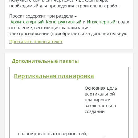
необходимый для проведения строительных работ.
Проект содержит три раздела –
Архитектурный
,
Конструктивный
и
Инженерный:
водоснаб
отопление, вентиляция, канализация,
электроснабжение (приобретается за дополнительную
плату) + Пояснительная записка.
Прочитать полный текст
1. Архитектурный раздел:
Общие данные по проекту
Дополнительные пакеты
План координационных осей
Поэтажные кладочные планы
Вертикальная планировка
Поэтажные маркировочные планы с
экспликацией помещений
Основная цель
План кровли
вертикальной
Разрезы и состав конструкций
планировки
Фасады с ведомостью внешних отделок
заключается в
Элементы проемов – спецификация
создании
Ведомость перемычек – сечения и
спецификация
Экспликация полов
Объемы основных строительных материалов
спланированных поверхностей,
Архитектурные узлы в конструкциях