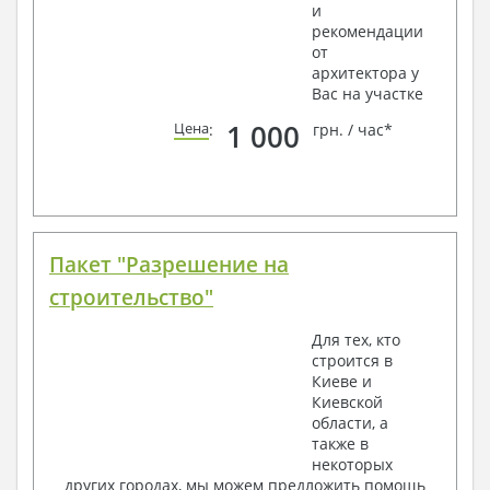
и
рекомендации
от
архитектора у
Вас на участке
1 000
Цена
:
грн. / час*
Пакет "Разрешение на
строительство"
Для тех, кто
строится в
Киеве и
Киевской
области, а
также в
некоторых
других городах, мы можем предложить помощь