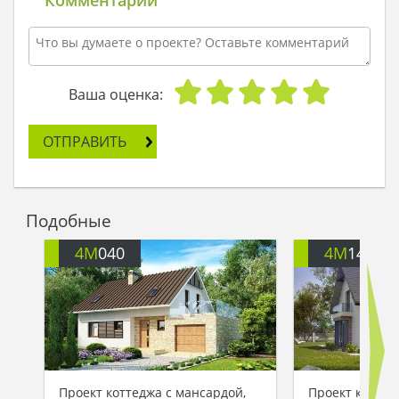
мысленно заходил в особняк, попадал сначала
во встроенный гараж на первом этаже, затем
перемещался в гостиную, часть которой
служила столовой, усаживался за стол и просто
наслаждался тем, что находится здесь.
Ваша оценка:
Потом его мысли перемещались на второй
этаж. Здесь веяло покоем и расслаблением:
ОТПРАВИТЬ
четыре двери вели в спальни. И каждая из них
ждала то ли хозяина, то ли гостя, чтобы
приютить в своих стенах человека и одарить его
королевским сном на новых кроватях.
Подобные
Дориан открывал глаза, и мечты уплывали,
словно корабли вдаль.
4M
040
4M
140
- В этом году, после моего дня рождения, я
отправлюсь с картиной к архитектору, и
попрошу его построить для меня такой же дом, -
решился он на достойный поступок. – Ведь
мечты должны, обязаны, сбываться!
Проект коттеджа с мансардой,
Проект коттед