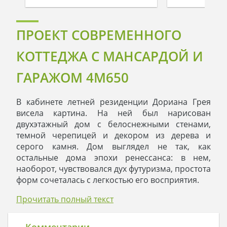
ПРОЕКТ СОВРЕМЕННОГО
КОТТЕДЖА С МАНСАРДОЙ И
ГАРАЖОМ 4M650
В кабинете летней резиденции Дориана Грея
висела картина. На ней был нарисован
двухэтажный дом с белоснежными стенами,
темной черепицей и декором из дерева и
серого камня. Дом выглядел не так, как
остальные дома эпохи ренессанса: в нем,
наоборот, чувствовался дух футуризма, простота
форм сочеталась с легкостью его восприятия.
Когда Дориан смотрел на картину, ему казалось,
Прочитать полный текст
что дом оживал и становился реальным. Вот
здесь, прямо напротив его летнего домика, дом
стоял на поляне, радуя его глаз. Дориан
Комментарии