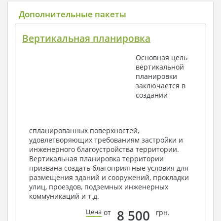
Общие данные по проекту
Дополнительные пакеты
План координационных осей
Поэтажные кладочные планы
Вертикальная планировка
Поэтажные маркировочные планы с
экспликацией помещений
Основная цель
План кровли
вертикальной
Разрезы и состав конструкций
планировки
Фасады с ведомостью внешних отделок
заключается в
Элементы проемов – спецификация
создании
Ведомость перемычек – сечения и
спецификация
Экспликация полов
Объемы основных строительных материалов
спланированных поверхностей,
Архитектурные узлы в конструкциях
удовлетворяющих требованиям застройки и
2. Конструктивный раздел:
инженерного благоустройства территории.
Вертикальная планировка территории
Общие данные по проекту
призвана создать благоприятные условия для
Схемы расположения и расчеты фундаментов
размещения зданий и сооружений, прокладки
Элементы каркаса – схемы расположения
улиц, проездов, подземных инженерных
Схема расположения перекрытий
коммуникаций и т.д.
Опоры перекрытия на стены или Узлы
армирования
8 500
Цена
от
грн.
Элементы кровли – схемы расположения