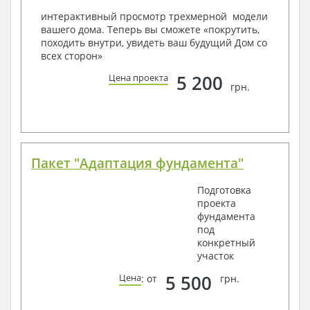
условий, за дополнительную плату.
интерактивный просмотр трехмерной модели
вашего дома. Теперь вы сможете «покрутить,
Получить профессиональную консультацию у
походить внутри, увидеть ваш будущий Дом со
наших специалистов, Вы можете любым
всех сторон»
способом связи: закажите обратный звонок,
по viber, e-mail, телефон -
наши контакты
.
5 200
Цена проекта
грн.
Всегда рады Вам помочь!
Пакет "Адаптация фундамента"
Подготовка
проекта
фундамента
под
конкретный
участок
5 500
Цена
: от
грн.