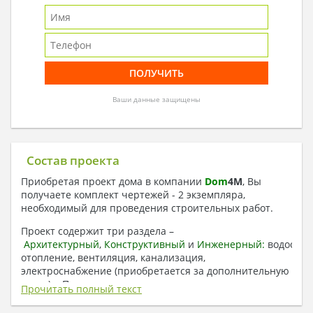
Ваши данные защищены
Состав проекта
Приобретая проект дома в компании
Dom
4
M
, Вы
получаете комплект чертежей - 2 экземпляра,
необходимый для проведения строительных работ.
Проект содержит три раздела –
Архитектурный
,
Конструктивный
и
Инженерный:
водоснаб
отопление, вентиляция, канализация,
электроснабжение (приобретается за дополнительную
плату) + Пояснительная записка.
Прочитать полный текст
1. Архитектурный раздел: