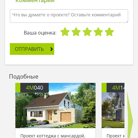
мысленно заходил в особняк, попадал сначала
во встроенный гараж на первом этаже, затем
перемещался в гостиную, часть которой
служила столовой, усаживался за стол и просто
наслаждался тем, что находится здесь.
Ваша оценка:
Потом его мысли перемещались на второй
этаж. Здесь веяло покоем и расслаблением:
ОТПРАВИТЬ
четыре двери вели в спальни. И каждая из них
ждала то ли хозяина, то ли гостя, чтобы
приютить в своих стенах человека и одарить его
королевским сном на новых кроватях.
Подобные
Дориан открывал глаза, и мечты уплывали,
словно корабли вдаль.
4M
040
4M
140
- В этом году, после моего дня рождения, я
отправлюсь с картиной к архитектору, и
попрошу его построить для меня такой же дом, -
решился он на достойный поступок. – Ведь
мечты должны, обязаны, сбываться!
Проект коттеджа с мансардой,
Проект коттед