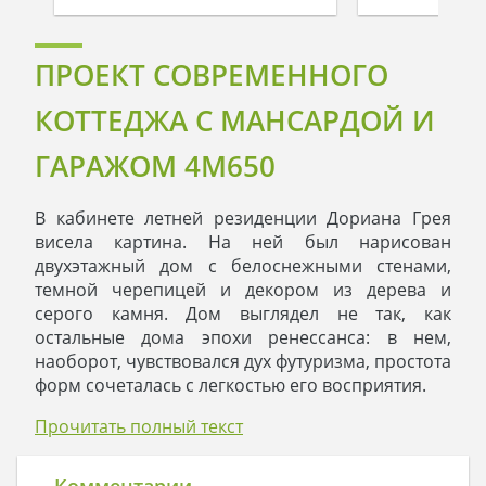
ПРОЕКТ СОВРЕМЕННОГО
КОТТЕДЖА С МАНСАРДОЙ И
ГАРАЖОМ 4M650
В кабинете летней резиденции Дориана Грея
висела картина. На ней был нарисован
двухэтажный дом с белоснежными стенами,
темной черепицей и декором из дерева и
серого камня. Дом выглядел не так, как
остальные дома эпохи ренессанса: в нем,
наоборот, чувствовался дух футуризма, простота
форм сочеталась с легкостью его восприятия.
Когда Дориан смотрел на картину, ему казалось,
Прочитать полный текст
что дом оживал и становился реальным. Вот
здесь, прямо напротив его летнего домика, дом
стоял на поляне, радуя его глаз. Дориан
Комментарии