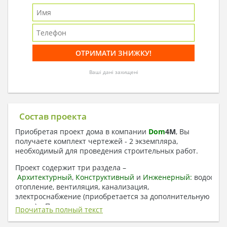
Ваші дані захищені
Состав проекта
Приобретая проект дома в компании
Dom
4
M
, Вы
получаете комплект чертежей - 2 экземпляра,
необходимый для проведения строительных работ.
Проект содержит три раздела –
Архитектурный
,
Конструктивный
и
Инженерный:
водоснаб
отопление, вентиляция, канализация,
электроснабжение (приобретается за дополнительную
плату) + Пояснительная записка.
Прочитать полный текст
1. Архитектурный раздел: