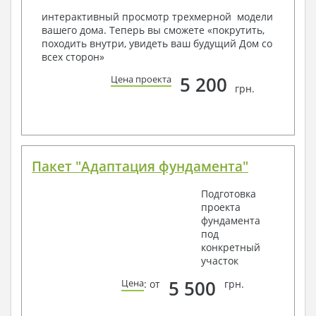
условий, за дополнительную плату.
интерактивный просмотр трехмерной модели
вашего дома. Теперь вы сможете «покрутить,
Получить профессиональную консультацию у
походить внутри, увидеть ваш будущий Дом со
наших специалистов, Вы можете любым
всех сторон»
способом связи: закажите обратный звонок,
по viber, e-mail, телефон -
наши контакты
.
5 200
Цена проекта
грн.
Всегда рады Вам помочь!
Пакет "Адаптация фундамента"
Подготовка
проекта
фундамента
под
конкретный
участок
5 500
Цена
: от
грн.