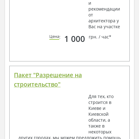
и
рекомендации
от
архитектора у
Вас на участке
1 000
Цена
:
грн. / час*
Пакет "Разрешение на
строительство"
Для тех, кто
строится в
Киеве и
Киевской
области, а
также в
некоторых
других городах, мы можем предложить помощь