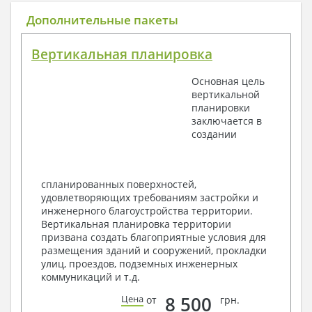
Общие данные по проекту
Дополнительные пакеты
План координационных осей
Поэтажные кладочные планы
Вертикальная планировка
Поэтажные маркировочные планы с
экспликацией помещений
Основная цель
План кровли
вертикальной
Разрезы и состав конструкций
планировки
Фасады с ведомостью внешних отделок
заключается в
Элементы проемов – спецификация
создании
Ведомость перемычек – сечения и
спецификация
Экспликация полов
Объемы основных строительных материалов
спланированных поверхностей,
Архитектурные узлы в конструкциях
удовлетворяющих требованиям застройки и
2. Конструктивный раздел:
инженерного благоустройства территории.
Вертикальная планировка территории
Общие данные по проекту
призвана создать благоприятные условия для
Схемы расположения и расчеты фундаментов
размещения зданий и сооружений, прокладки
Элементы каркаса – схемы расположения
улиц, проездов, подземных инженерных
Схема расположения перекрытий
коммуникаций и т.д.
Опоры перекрытия на стены или Узлы
армирования
8 500
Цена
от
грн.
Элементы кровли – схемы расположения