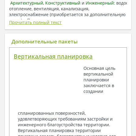
Архитектурный
,
Конструктивный
и
Инженерный:
водоснаб
отопление, вентиляция, канализация,
электроснабжение (приобретается за дополнительную
плату) + Пояснительная записка.
Прочитать полный текст
1. Архитектурный раздел:
Общие данные по проекту
Дополнительные пакеты
План координационных осей
Поэтажные кладочные планы
Вертикальная планировка
Поэтажные маркировочные планы с
экспликацией помещений
Основная цель
План кровли
вертикальной
Разрезы и состав конструкций
планировки
Фасады с ведомостью внешних отделок
заключается в
Элементы проемов – спецификация
создании
Ведомость перемычек – сечения и
спецификация
Экспликация полов
Объемы основных строительных материалов
спланированных поверхностей,
Архитектурные узлы в конструкциях
удовлетворяющих требованиям застройки и
2. Конструктивный раздел:
инженерного благоустройства территории.
Вертикальная планировка территории
Общие данные по проекту