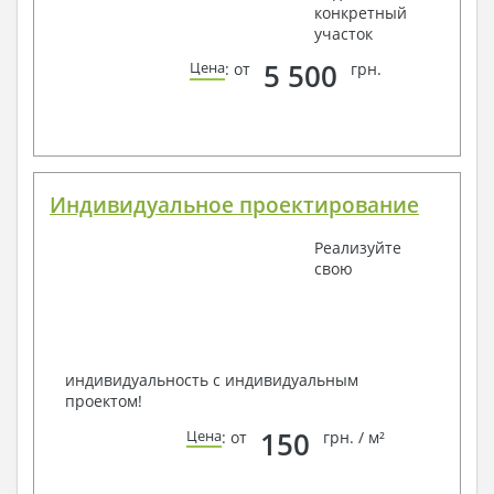
конкретный
участок
5 500
Цена
: от
грн.
Индивидуальное проектирование
Реализуйте
свою
индивидуальность с индивидуальным
проектом!
150
Цена
: от
грн. / м²