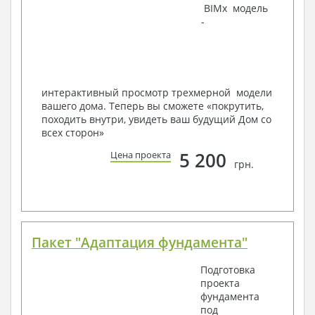
BIMx модель
Инженеров – всегда готовы воплотить Вашу мечту
-
в реальность!
Мы можем вносить любые изменения в проект по
Вашему пожеланию и адаптировать его с учетом
конкретных геолого-топографических и климатических
условий, за дополнительную плату.
интерактивный просмотр трехмерной модели
вашего дома. Теперь вы сможете «покрутить,
Получить профессиональную консультацию у
походить внутри, увидеть ваш будущий Дом со
наших специалистов, Вы можете любым
всех сторон»
способом связи: закажите обратный звонок,
по viber, e-mail, телефон -
наши контакты
.
5 200
Цена проекта
грн.
Всегда рады Вам помочь!
Пакет "Адаптация фундамента"
Подготовка
проекта
фундамента
под