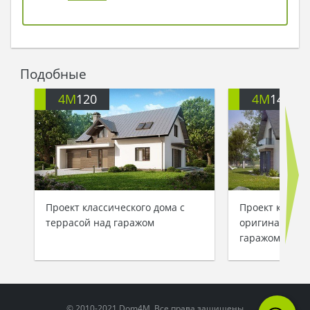
Подобные
4M
120
4M
140
Проект классического дома с
Проект коттед
террасой над гаражом
оригинальной
гаражом
© 2010-2021 Dom4M. Все права защищены