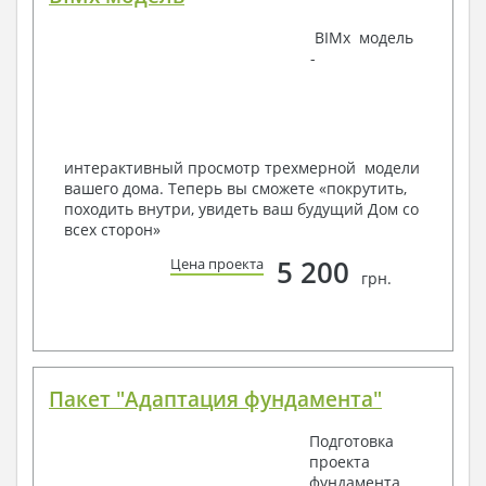
Наша команда Архитекторов, Конструкторов и
BIMx модель
Инженеров – всегда готовы воплотить Вашу мечту
-
в реальность!
Мы можем вносить любые изменения в проект по
Вашему пожеланию и адаптировать его с учетом
конкретных геолого-топографических и климатических
условий, за дополнительную плату.
интерактивный просмотр трехмерной модели
вашего дома. Теперь вы сможете «покрутить,
Получить профессиональную консультацию у
походить внутри, увидеть ваш будущий Дом со
наших специалистов, Вы можете любым
всех сторон»
способом связи: закажите обратный звонок,
по viber, e-mail, телефон -
наши контакты
.
5 200
Цена проекта
грн.
Всегда рады Вам помочь!
Пакет "Адаптация фундамента"
Подготовка
проекта
фундамента