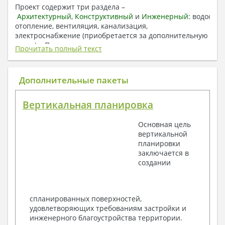
Проект содержит три раздела –
Архитектурный
,
Конструктивный
и
Инженерный:
водоснаб
отопление, вентиляция, канализация,
электроснабжение (приобретается за дополнительную
плату) + Пояснительная записка.
Прочитать полный текст
1. Архитектурный раздел:
Общие данные по проекту
Дополнительные пакеты
План координационных осей
Поэтажные кладочные планы
Вертикальная планировка
Поэтажные маркировочные планы с
экспликацией помещений
Основная цель
План кровли
вертикальной
Разрезы и состав конструкций
планировки
Фасады с ведомостью внешних отделок
заключается в
Элементы проемов – спецификация
создании
Ведомость перемычек – сечения и
спецификация
Экспликация полов
Объемы основных строительных материалов
спланированных поверхностей,
Архитектурные узлы в конструкциях
удовлетворяющих требованиям застройки и
2. Конструктивный раздел:
инженерного благоустройства территории.