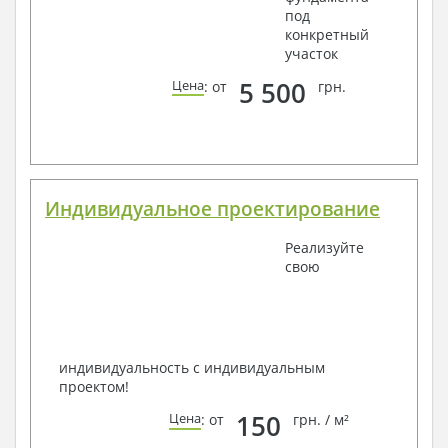
под
конкретный
участок
5 500
Цена
: от
грн.
Индивидуальное проектирование
Реализуйте
свою
индивидуальность с индивидуальным
проектом!
150
Цена
: от
грн. / м²