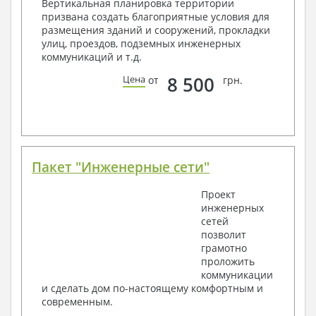
Вертикальная планировка территории
Общие данные по проекту
призвана создать благоприятные условия для
Схемы расположения и расчеты фундаментов
размещения зданий и сооружений, прокладки
Элементы каркаса – схемы расположения
улиц, проездов, подземных инженерных
Схема расположения перекрытий
коммуникаций и т.д.
Опоры перекрытия на стены или Узлы
армирования
8 500
Цена
от
грн.
Элементы кровли – схемы расположения
Чертежи отдельных элементов, узлы
крепления, сечения
Ведомости расхода стали и бетона
3. Инженерный раздел (приобретается по желанию
за дополнительную плату):
Пакет "Инженерные сети"
Водоснабжение и канализация
Проект
инженерных
Условные обозначения с общими данными
сетей
Поэтажная система водоснабжения и
позволит
канализации
грамотно
Аксонометрическая схема водоснабжения и
проложить
канализации
коммуникации
Узлы и спецификация материалов
и сделать дом по-настоящему комфортным и
Отопление, вентиляция
современным.