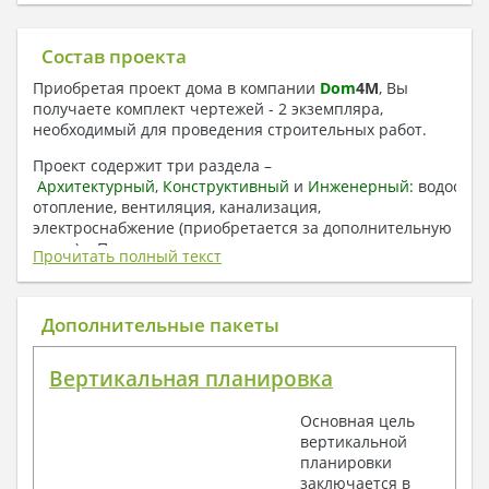
Состав проекта
Приобретая проект дома в компании
Dom
4
M
, Вы
получаете комплект чертежей - 2 экземпляра,
необходимый для проведения строительных работ.
Проект содержит три раздела –
Архитектурный
,
Конструктивный
и
Инженерный:
водоснаб
отопление, вентиляция, канализация,
электроснабжение (приобретается за дополнительную
плату) + Пояснительная записка.
Прочитать полный текст
1. Архитектурный раздел:
Общие данные по проекту
Дополнительные пакеты
План координационных осей
Поэтажные кладочные планы
Вертикальная планировка
Поэтажные маркировочные планы с
экспликацией помещений
Основная цель
План кровли
вертикальной
Разрезы и состав конструкций
планировки
Фасады с ведомостью внешних отделок
заключается в
Элементы проемов – спецификация