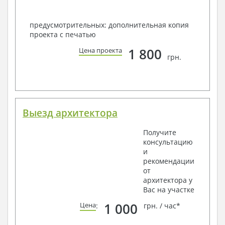
предусмотрительных: дополнительная копия
проекта с печатью
1 800
Цена проекта
грн.
Выезд архитектора
Получите
консультацию
и
рекомендации
от
архитектора у
Вас на участке
1 000
Цена
:
грн. / час*