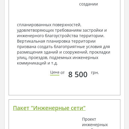
создании
Ведомость перемычек – сечения и
спецификация
Экспликация полов
Объемы основных строительных материалов
спланированных поверхностей,
Архитектурные узлы в конструкциях
удовлетворяющих требованиям застройки и
2. Конструктивный раздел:
инженерного благоустройства территории.
Вертикальная планировка территории
Общие данные по проекту
призвана создать благоприятные условия для
Схемы расположения и расчеты фундаментов
размещения зданий и сооружений, прокладки
Элементы каркаса – схемы расположения
улиц, проездов, подземных инженерных
Схема расположения перекрытий
коммуникаций и т.д.
Опоры перекрытия на стены или Узлы
армирования
8 500
Цена
от
грн.
Элементы кровли – схемы расположения
Чертежи отдельных элементов, узлы
крепления, сечения
Ведомости расхода стали и бетона
3. Инженерный раздел (приобретается по желанию
за дополнительную плату):
Пакет "Инженерные сети"
Водоснабжение и канализация
Проект
инженерных
Условные обозначения с общими данными