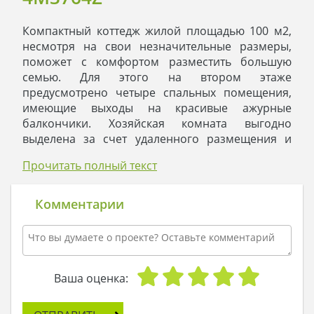
Компактный коттедж жилой площадью 100 м2,
несмотря на свои незначительные размеры,
поможет с комфортом разместить большую
семью. Для этого на втором этаже
предусмотрено четыре спальных помещения,
имеющие выходы на красивые ажурные
балкончики. Хозяйская комната выгодно
выделена за счет удаленного размещения и
отдельного балкона, одиноко выходящего на
Прочитать полный текст
часть территории, что позволяет наслаждаться
покоем в любое время суток. Предусмотренная
персональная санитарная комната повышает
Комментарии
уровень благоустройства.
Особенность жилого дома в его дружеской
направленности. Планировка разработана с
учетом возможных светских встреч и
задушевных бесед большой группы людей.
Ваша оценка:
Внутренний простор достигается при
соединении в целостное всего жилого