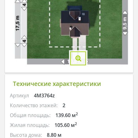
Технические характеристики
Артикул
4M3764z
Количество этажей:
2
2
Общая площадь:
139.60 м
2
Жилая площадь:
105.60 м
Высота дома:
8.80 м