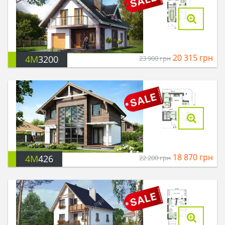
20 315
грн
4M
3200
23 900
грн
18 870
грн
4M
426
22 200
грн