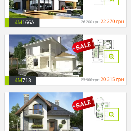
22 270
грн
4M
166A
26 200
грн
20 315
грн
4M
713
23 900
грн