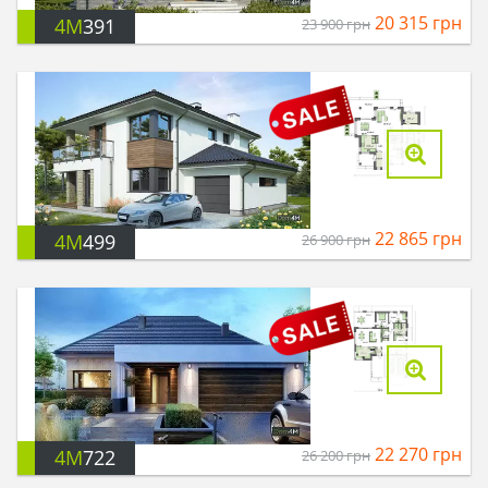
20 315
грн
4M
391
23 900
грн
22 865
грн
4M
499
26 900
грн
22 270
грн
4M
722
26 200
грн