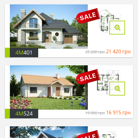
21 420
грн
4M
401
25 200
грн
16 915
грн
4M
524
19 900
грн