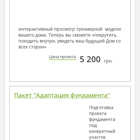
Мы можем вносить любые изменения в проект по
Вашему пожеланию и адаптировать его с учетом
конкретных геолого-топографических и климатических
условий, за дополнительную плату.
интерактивный просмотр трехмерной модели
вашего дома. Теперь вы сможете «покрутить,
Получить профессиональную консультацию у
походить внутри, увидеть ваш будущий Дом со
наших специалистов, Вы можете любым
всех сторон»
способом связи: закажите обратный звонок,
по viber, e-mail, телефон -
наши контакты
.
5 200
Цена проекта
грн.
Всегда рады Вам помочь!
Пакет "Адаптация фундамента"
Подготовка
проекта
фундамента
под
конкретный
участок