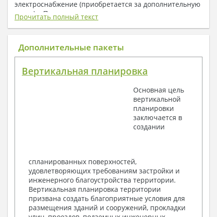
электроснабжение (приобретается за дополнительную
плату) + Пояснительная записка.
Прочитать полный текст
1. Архитектурный раздел:
Общие данные по проекту
Дополнительные пакеты
План координационных осей
Поэтажные кладочные планы
Вертикальная планировка
Поэтажные маркировочные планы с
экспликацией помещений
Основная цель
План кровли
вертикальной
Разрезы и состав конструкций
планировки
Фасады с ведомостью внешних отделок
заключается в
Элементы проемов – спецификация
создании
Ведомость перемычек – сечения и
спецификация
Экспликация полов
Объемы основных строительных материалов
спланированных поверхностей,
Архитектурные узлы в конструкциях
удовлетворяющих требованиям застройки и
2. Конструктивный раздел:
инженерного благоустройства территории.
Вертикальная планировка территории
Общие данные по проекту
призвана создать благоприятные условия для
Схемы расположения и расчеты фундаментов
размещения зданий и сооружений, прокладки
Элементы каркаса – схемы расположения
улиц, проездов, подземных инженерных