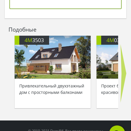
беспристрастно ответил Пьеро. – Стоит только
начать, и трудности остаются позади.
Подобные
4M
3503
4M
035A
Привлекательный двухэтажный
Проект большо
дом с просторными балконами
красивой ман
© 2010-2021 Dom4M. Все права защищены