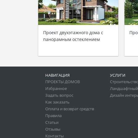
Проект двухэтажного дома с
Про
панорамным остеклением
НАВИГАЦИЯ
УСЛУГИ
ПРОЕКТЫ ДОМОВ
Строительство
Избранное
Ландшафтный
Задать вопрос
Дизайн интер
Как заказать
Оплата и возврат средств
Правила
Статьи
Отзывы
Контакты