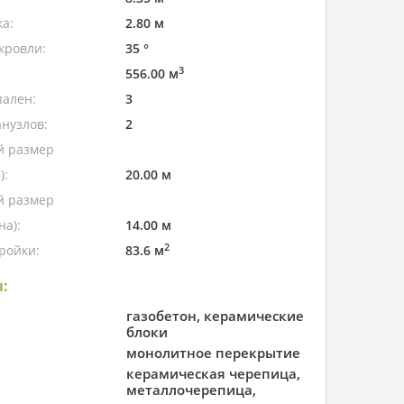
а:
2.80 м
кровли:
35 °
3
556.00 м
пален:
3
нузлов:
2
 размер
):
20.00 м
 размер
а):
14.00 м
2
ройки:
83.6 м
:
газобетон, керамические
блоки
монолитное перекрытие
керамическая черепица,
металлочерепица,