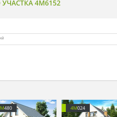
 УЧАСТКА 4M6152
4M
480
4M
024