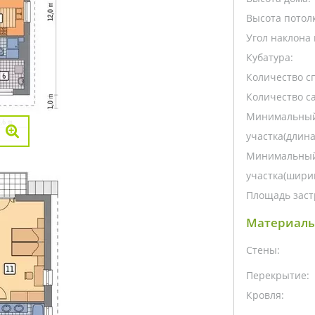
Высота потолк
Угол наклона 
Кубатура:
Количество с
Количество са
Минимальный
участка(длина
Минимальный
участка(ширин
Площадь заст
Материалы
Стены:
Перекрытие:
Кровля: