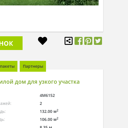
ОНОК
пакеты
Партнеры
лой дом для узкого участка
4M6152
тажей:
2
2
дь:
132.00 м
2
дь:
106.00 м
8.35 м