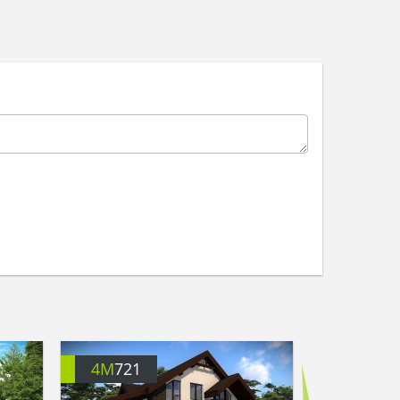
4M
721
4M
406