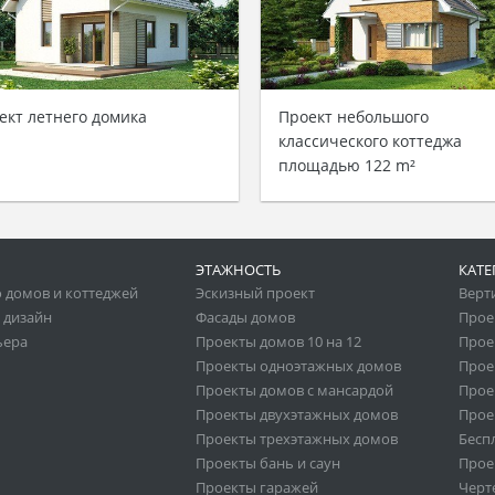
ект летнего домика
Проект небольшого
классического коттеджа
площадью 122 m²
ЭТАЖНОСТЬ
КАТЕ
 домов и коттеджей
Эскизный проект
Верт
 дизайн
Фасады домов
Прое
ьера
Проекты домов 10 на 12
Прое
Проекты одноэтажных домов
Прое
Проекты домов с мансардой
Прое
Проекты двухэтажных домов
Прое
Проекты трехэтажных домов
Бесп
Проекты бань и саун
Прое
Проекты гаражей
Черт