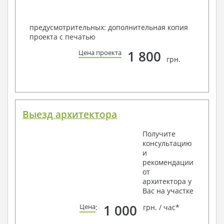
предусмотрительных: дополнительная копия
проекта с печатью
1 800
Цена проекта
грн.
Выезд архитектора
Получите
консультацию
и
рекомендации
от
архитектора у
Вас на участке
1 000
Цена
:
грн. / час*