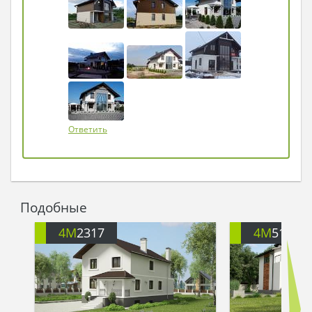
Ответить
Подобные
4M
2317
4M
5121