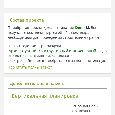
Состав проекта
Приобретая проект дома в компании
Dom
4
M
, Вы
получаете комплект чертежей - 2 экземпляра,
необходимый для проведения строительных работ.
Проект содержит три раздела –
Архитектурный
,
Конструктивный
и
Инженерный:
водоснаб
отопление, вентиляция, канализация,
электроснабжение (приобретается за дополнительную
плату) + Пояснительная записка.
Прочитать полный текст
1. Архитектурный раздел:
Общие данные по проекту
Дополнительные пакеты
План координационных осей
Поэтажные кладочные планы
Вертикальная планировка
Поэтажные маркировочные планы с
экспликацией помещений
Основная цель
План кровли
вертикальной
Разрезы и состав конструкций