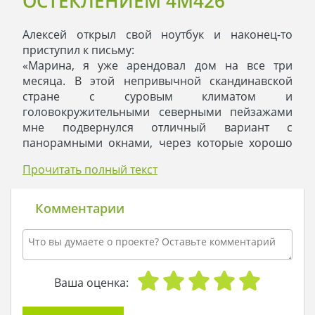
ОСТЕКЛЕНИЕМ 4M426
Алексей открыл свой ноутбук и наконец-то
приступил к письму:
«Марина, я уже арендовал дом на все три
месяца. В этой непривычной скандинавской
стране с суровым климатом и
головокружительными северными пейзажами
мне подвернулся отличный вариант с
панорамными окнами, через которые хорошо
видны снежные долины. Я знаю, как ты не
Прочитать полный текст
любишь холод, но когда ты приедешь сюда, ты
согреешься: в доме тепло, к тому же я растопил
камин на первом этаже в гостиной.
Комментарии
Завтра начнется работа, но сегодня я отдыхаю.
Брожу по комнатам, рассматриваю дом,
который приютит меня на долгое время. Я уже
скучаю по тебе, и не дождусь момента, когда ты
войдешь сюда, наполнишь кухню ароматом
Ваша оценка:
кофе, который ты варишь гораздо лучше меня.
Странное чувство, но здесь я – как дома. Может,