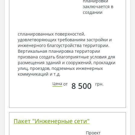
планировки
Фасады с ведомостью внешних отделок
заключается в
Элементы проемов – спецификация
создании
Ведомость перемычек – сечения и
спецификация
Экспликация полов
Объемы основных строительных материалов
спланированных поверхностей,
Архитектурные узлы в конструкциях
удовлетворяющих требованиям застройки и
2. Конструктивный раздел:
инженерного благоустройства территории.
Вертикальная планировка территории
Общие данные по проекту
призвана создать благоприятные условия для
Схемы расположения и расчеты фундаментов
размещения зданий и сооружений, прокладки
Элементы каркаса – схемы расположения
улиц, проездов, подземных инженерных
Схема расположения перекрытий
коммуникаций и т.д.
Опоры перекрытия на стены или Узлы
армирования
8 500
Цена
от
грн.
Элементы кровли – схемы расположения
Чертежи отдельных элементов, узлы
крепления, сечения
Ведомости расхода стали и бетона
3. Инженерный раздел (приобретается по желанию
за дополнительную плату):
Пакет "Инженерные сети"
Водоснабжение и канализация
Проект