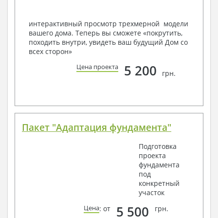
Вашему пожеланию и адаптировать его с учетом
конкретных геолого-топографических и климатических
условий, за дополнительную плату.
интерактивный просмотр трехмерной модели
вашего дома. Теперь вы сможете «покрутить,
Получить профессиональную консультацию у
походить внутри, увидеть ваш будущий Дом со
наших специалистов, Вы можете любым
всех сторон»
способом связи: закажите обратный звонок,
по viber, e-mail, телефон -
наши контакты
.
5 200
Цена проекта
грн.
Всегда рады Вам помочь!
Пакет "Адаптация фундамента"
Подготовка
проекта
фундамента
под
конкретный
участок
5 500
Цена
: от
грн.