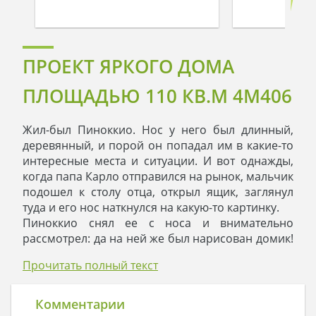
ПРОЕКТ ЯРКОГО ДОМА
ПЛОЩАДЬЮ 110 КВ.М 4M406
Жил-был Пиноккио. Нос у него был длинный,
деревянный, и порой он попадал им в какие-то
интересные места и ситуации. И вот однажды,
когда папа Карло отправился на рынок, мальчик
подошел к столу отца, открыл ящик, заглянул
туда и его нос наткнулся на какую-то картинку.
Пиноккио снял ее с носа и внимательно
рассмотрел: да на ней же был нарисован домик!
Причем не какой-то там, а красивый,
Прочитать полный текст
двухэтажный, небольшой и уютный.
- Что бы это могло означать? - задумался
Пиноккио.
Комментарии