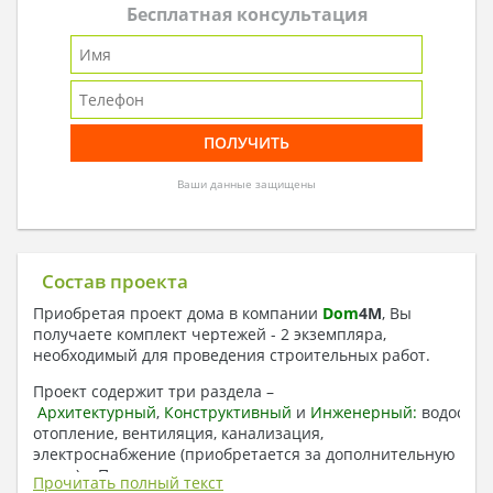
Бесплатная консультация
Ваши данные защищены
Состав проекта
Приобретая проект дома в компании
Dom
4
M
, Вы
получаете комплект чертежей - 2 экземпляра,
необходимый для проведения строительных работ.
Проект содержит три раздела –
Архитектурный
,
Конструктивный
и
Инженерный:
водоснаб
отопление, вентиляция, канализация,
электроснабжение (приобретается за дополнительную
плату) + Пояснительная записка.
Прочитать полный текст