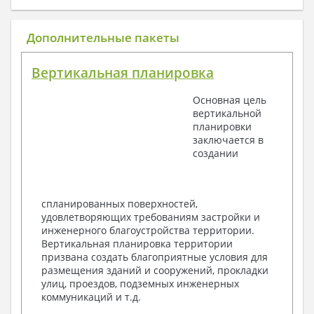
1. Архитектурный раздел:
Общие данные по проекту
Дополнительные пакеты
План координационных осей
Поэтажные кладочные планы
Вертикальная планировка
Поэтажные маркировочные планы с
экспликацией помещений
Основная цель
План кровли
вертикальной
Разрезы и состав конструкций
планировки
Фасады с ведомостью внешних отделок
заключается в
Элементы проемов – спецификация
создании
Ведомость перемычек – сечения и
спецификация
Экспликация полов
Объемы основных строительных материалов
спланированных поверхностей,
Архитектурные узлы в конструкциях
удовлетворяющих требованиям застройки и
2. Конструктивный раздел:
инженерного благоустройства территории.
Вертикальная планировка территории
Общие данные по проекту
призвана создать благоприятные условия для
Схемы расположения и расчеты фундаментов
размещения зданий и сооружений, прокладки
Элементы каркаса – схемы расположения
улиц, проездов, подземных инженерных
Схема расположения перекрытий
коммуникаций и т.д.
Опоры перекрытия на стены или Узлы