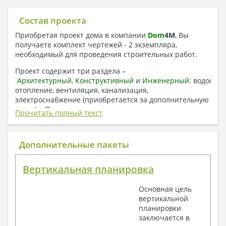
Состав проекта
Приобретая проект дома в компании
Dom
4
M
, Вы
получаете комплект чертежей - 2 экземпляра,
необходимый для проведения строительных работ.
Проект содержит три раздела –
Архитектурный
,
Конструктивный
и
Инженерный:
водоснаб
отопление, вентиляция, канализация,
электроснабжение (приобретается за дополнительную
плату) + Пояснительная записка.
Прочитать полный текст
1. Архитектурный раздел:
Общие данные по проекту
Дополнительные пакеты
План координационных осей
Поэтажные кладочные планы
Вертикальная планировка
Поэтажные маркировочные планы с
экспликацией помещений
Основная цель
План кровли
вертикальной
Разрезы и состав конструкций
планировки
Фасады с ведомостью внешних отделок
заключается в
Элементы проемов – спецификация