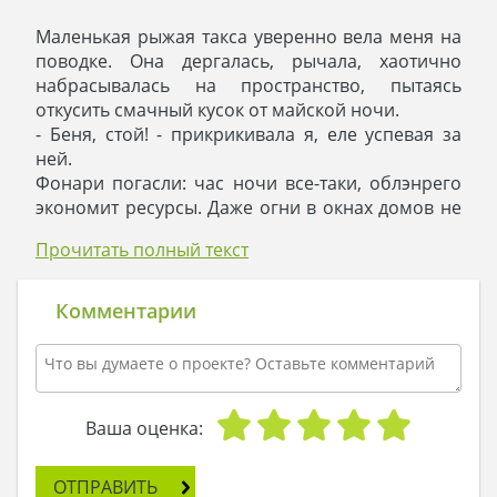
Маленькая рыжая такса уверенно вела меня на
поводке. Она дергалась, рычала, хаотично
набрасывалась на пространство, пытаясь
откусить смачный кусок от майской ночи.
- Беня, стой! - прикрикивала я, еле успевая за
ней.
Фонари погасли: час ночи все-таки, облэнрего
экономит ресурсы. Даже огни в окнах домов не
мерцали: поселок спал. И тут Беня остановилась
Прочитать полный текст
напротив чьего-то забора и стала настойчиво
лаять.
- Беня, фу! - шептала я, - хозяев разбудишь!
Комментарии
Потом я оторвала взгляд от неугомонной
собаки и посмотрела через весьма условный
забор.
- Какой статусный особняк, - внезапно
произнесла я вслух.
Ваша оценка:
Забыв про Беню, я стала рассматривать дом. Он
располагался буквально через пару улиц от
ОТПРАВИТЬ