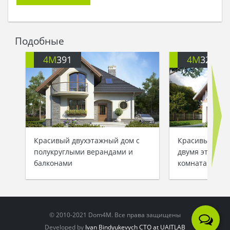
места, куда я недавно переехала.
- Прелесть! - заключила я.
Но в доме крепко спали. На собачий лай так
никто и не откликнулся светом в окошке. Еще
Подобные
бы, сон в таком чудесном доме – сказочный, я и
сама бы уснула в уютной спальне вместо
4M
391
4M
3200
полуночных прогулок с моей четверолапой
подругой. Беня замолчала, и с довольным
видом взяла курс в сторону дома. Загадочный
дом продолжил свой тихий сон, пока к нему
мчался рассвет…
Красивый двухэтажный дом с
Красивый заг
полукруглыми верандами и
двумя этажам
балконами
комнатами
© 2010-2021 Dom4M. Все права защищены
Developed by
Ivan Bindyukevych CTO at UAITLAB