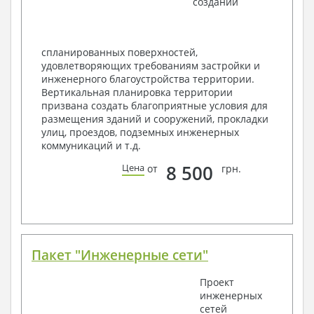
создании
Ведомость перемычек – сечения и
спецификация
Экспликация полов
Объемы основных строительных материалов
спланированных поверхностей,
Архитектурные узлы в конструкциях
удовлетворяющих требованиям застройки и
2. Конструктивный раздел:
инженерного благоустройства территории.
Вертикальная планировка территории
Общие данные по проекту
призвана создать благоприятные условия для
Схемы расположения и расчеты фундаментов
размещения зданий и сооружений, прокладки
Элементы каркаса – схемы расположения
улиц, проездов, подземных инженерных
Схема расположения перекрытий
коммуникаций и т.д.
Опоры перекрытия на стены или Узлы
армирования
8 500
Цена
от
грн.
Элементы кровли – схемы расположения
Чертежи отдельных элементов, узлы
крепления, сечения
Ведомости расхода стали и бетона
3. Инженерный раздел (приобретается по желанию
за дополнительную плату):
Пакет "Инженерные сети"
Водоснабжение и канализация
Проект
инженерных
Условные обозначения с общими данными
сетей
Поэтажная система водоснабжения и