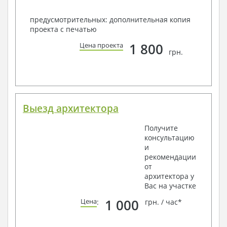
предусмотрительных: дополнительная копия
проекта с печатью
1 800
Цена проекта
грн.
Выезд архитектора
Получите
консультацию
и
рекомендации
от
архитектора у
Вас на участке
1 000
Цена
:
грн. / час*