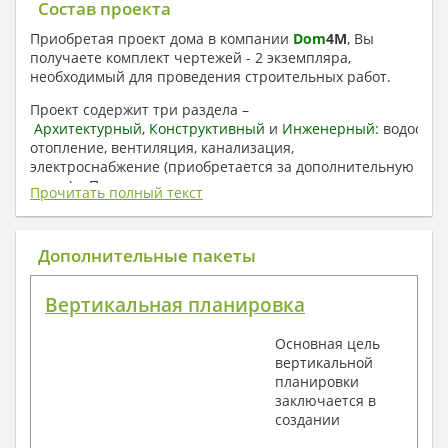
Состав проекта
Приобретая проект дома в компании
Dom
4
M
, Вы
получаете комплект чертежей - 2 экземпляра,
необходимый для проведения строительных работ.
Проект содержит три раздела –
Архитектурный
,
Конструктивный
и
Инженерный:
водоснаб
отопление, вентиляция, канализация,
электроснабжение (приобретается за дополнительную
плату) + Пояснительная записка.
Прочитать полный текст
1. Архитектурный раздел:
Общие данные по проекту
Дополнительные пакеты
План координационных осей
Поэтажные кладочные планы
Вертикальная планировка
Поэтажные маркировочные планы с
экспликацией помещений
Основная цель
План кровли
вертикальной
Разрезы и состав конструкций
планировки
Фасады с ведомостью внешних отделок
заключается в
Элементы проемов – спецификация
создании
Ведомость перемычек – сечения и
спецификация