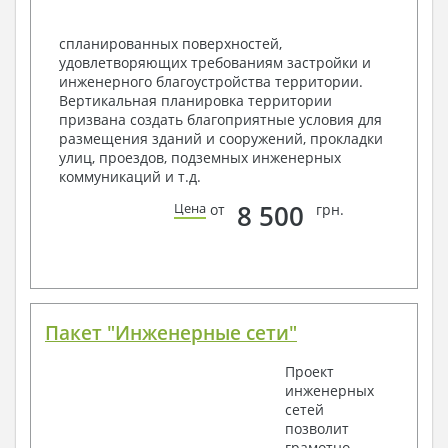
Экспликация полов
Объемы основных строительных материалов
спланированных поверхностей,
Архитектурные узлы в конструкциях
удовлетворяющих требованиям застройки и
2. Конструктивный раздел:
инженерного благоустройства территории.
Вертикальная планировка территории
Общие данные по проекту
призвана создать благоприятные условия для
Схемы расположения и расчеты фундаментов
размещения зданий и сооружений, прокладки
Элементы каркаса – схемы расположения
улиц, проездов, подземных инженерных
Схема расположения перекрытий
коммуникаций и т.д.
Опоры перекрытия на стены или Узлы
армирования
8 500
Цена
от
грн.
Элементы кровли – схемы расположения
Чертежи отдельных элементов, узлы
крепления, сечения
Ведомости расхода стали и бетона
3. Инженерный раздел (приобретается по желанию
за дополнительную плату):
Пакет "Инженерные сети"
Водоснабжение и канализация
Проект
инженерных
Условные обозначения с общими данными
сетей
Поэтажная система водоснабжения и
позволит
канализации
грамотно