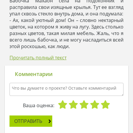
Бабочка Махаон села на подоконник и
расправила свои изящные крылья. Тут ее взгляд
упал сквозь стекло внутрь дома, и она подумала:
- Ах, какой уютный дом! Он – словно нектарный
цветок, на котором я живу на лугу. Здесь столько
разных цветов, такая милая мебель. Жаль, что я
всего лишь бабочка, и не могу насладиться всей
этой роскошью, как люди.
А пока Махаон думала, дверь дома отворилась,
Прочитать полный текст
на крыльце послышались детские голоса:
детвора отправлялась играть в мяч. Дверь
забыли закрыть, и бабочка, взмахнув крыльями,
Комментарии
полетела прямо в дом.
- Не могу же я пропустить такое событие:
экскурсию в человеческий дом!
Махаон летала из комнаты в комнату, с первого
этажа на второй, а затем вылетела на балкон.
Ваша оценка:
Его украшали подвесные горшочки с
ароматными цветами, и бабочка приземлилась
ОТПРАВИТЬ
прямо на них.
- Ммм, этот волшебный дом еще и украсили