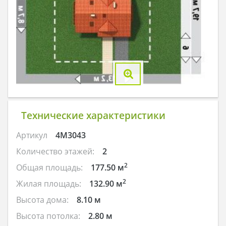
Технические характеристики
Артикул
4M3043
Количество этажей:
2
2
Общая площадь:
177.50 м
2
Жилая площадь:
132.90 м
Высота дома:
8.10 м
Высота потолка:
2.80 м