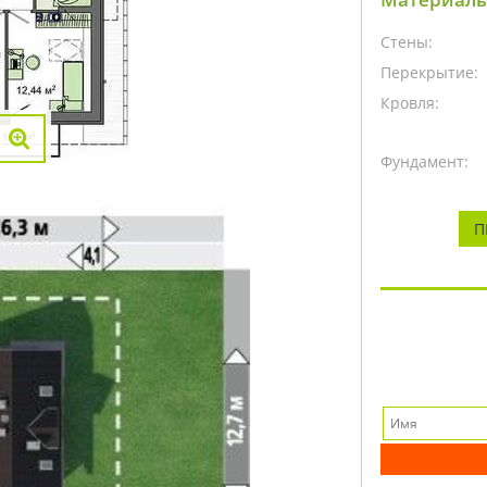
Стены:
Перекрытие:
Кровля:
Фундамент:
П