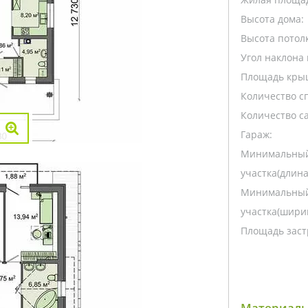
Высота дома:
Высота потолк
Угол наклона 
Площадь кры
Количество с
Количество са
Гараж:
Минимальный
участка(длина
Минимальный
участка(ширин
Площадь заст
Материалы