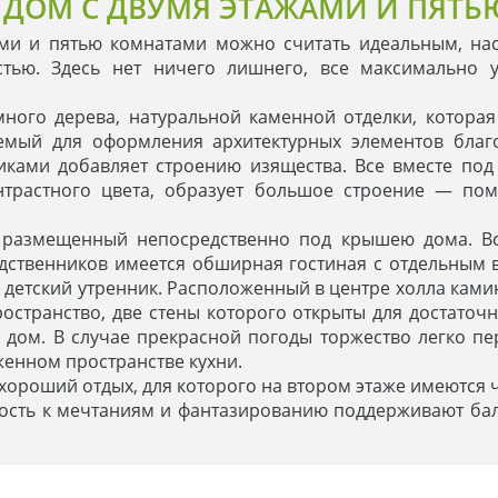
ДОМ С ДВУМЯ ЭТАЖАМИ И ПЯТЬ
ми и пятью комнатами можно считать идеальным, нас
стью. Здесь нет ничего лишнего, все максимально 
ного дерева, натуральной каменной отделки, которая
емый для оформления архитектурных элементов благо
ками добавляет строению изящества. Все вместе под
трастного цвета, образует большое строение — пом
, размещенный непосредственно под крышею дома. Вс
одственников имеется обширная гостиная с отдельным
 детский утренник. Расположенный в центре холла ками
ространство, две стены которого открыты для достаточ
 дом. В случае прекрасной погоды торжество легко пе
женном пространстве кухни.
хороший отдых, для которого на втором этаже имеются
ость к мечтаниям и фантазированию поддерживают бал