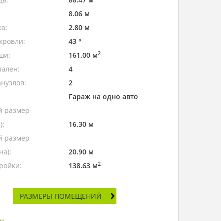
8.06 м
а:
2.80 м
кровли:
43 °
2
ши:
161.00 м
пален:
4
нузлов:
2
Гараж на одно авто
 размер
):
16.30 м
 размер
а):
20.90 м
2
ройки:
138.63 м
РАЗМЕРЫ ПОМЕЩЕНИЙ
: