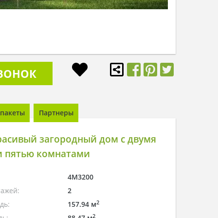
ЗВОНОК
пакеты
Партнеры
расивый загородный дом с двумя
и пятью комнатами
4M3200
тажей:
2
2
дь:
157.94 м
2
дь:
88.47 м