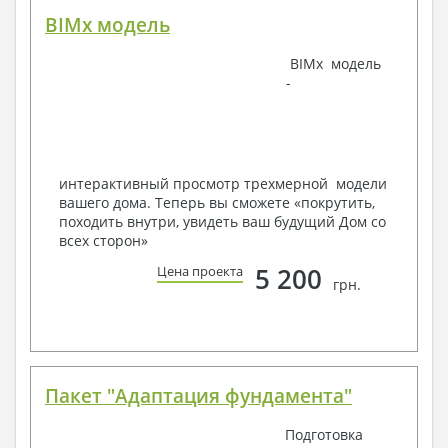
BIMx модель
Наша команда Архитекторов, Конструкторов и
BIMx модель
Инженеров – всегда готовы воплотить Вашу мечту
-
в реальность!
Мы можем вносить любые изменения в проект по
Вашему пожеланию и адаптировать его с учетом
конкретных геолого-топографических и климатических
условий, за дополнительную плату.
интерактивный просмотр трехмерной модели
вашего дома. Теперь вы сможете «покрутить,
Получить профессиональную консультацию у
походить внутри, увидеть ваш будущий Дом со
наших специалистов, Вы можете любым
всех сторон»
способом связи: закажите обратный звонок,
по viber, e-mail, телефон -
наши контакты
.
5 200
Цена проекта
грн.
Всегда рады Вам помочь!
Пакет "Адаптация фундамента"
Подготовка