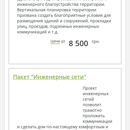
2. Конструктивный раздел:
инженерного благоустройства территории.
Вертикальная планировка территории
Общие данные по проекту
призвана создать благоприятные условия для
Схемы расположения и расчеты фундаментов
размещения зданий и сооружений, прокладки
Элементы каркаса – схемы расположения
улиц, проездов, подземных инженерных
Схема расположения перекрытий
коммуникаций и т.д.
Опоры перекрытия на стены или Узлы
армирования
8 500
Цена
от
грн.
Элементы кровли – схемы расположения
Чертежи отдельных элементов, узлы
крепления, сечения
Ведомости расхода стали и бетона
3. Инженерный раздел (приобретается по желанию
за дополнительную плату):
Пакет "Инженерные сети"
Водоснабжение и канализация
Проект
инженерных
Условные обозначения с общими данными
сетей
Поэтажная система водоснабжения и
позволит
канализации
грамотно
Аксонометрическая схема водоснабжения и
проложить
канализации
коммуникации
Узлы и спецификация материалов
и сделать дом по-настоящему комфортным и
Отопление, вентиляция