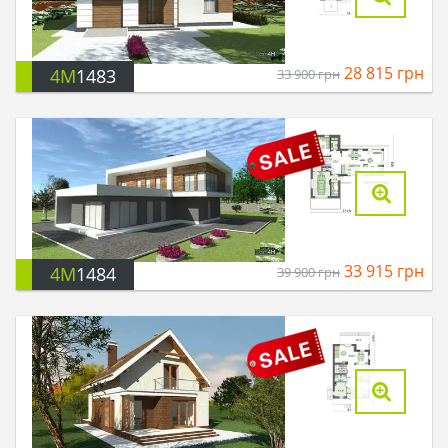
28 815
грн
4M
1483
33 900
грн
33 915
грн
4M
1484
39 900
грн