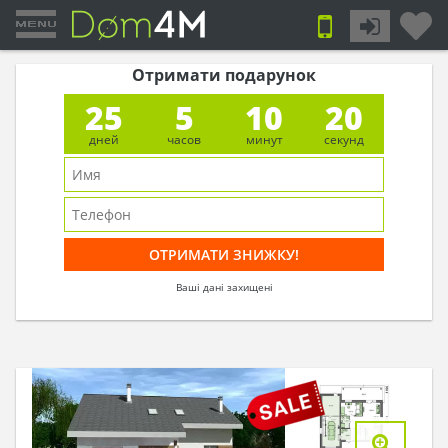
Отримати подарунок
25
5
10
19
дней
часов
минут
секунд
Ваші дані захищені