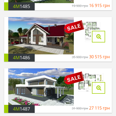
16 915
грн
4M
1485
19 900
грн
30 515
грн
4M
1486
35 900
грн
27 115
грн
4M
1487
31 900
грн