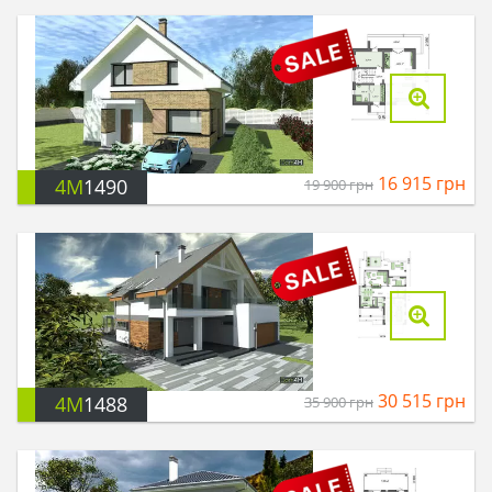
16 915
грн
4M
1490
19 900
грн
30 515
грн
4M
1488
35 900
грн